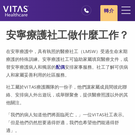
跳轉至主要內容
跳轉至導覽
轉介
地點
安寧療護社工做什麼工作？
安寧療護基本概述
我們的服務
在安寧療護中，具有執照的醫療社工（LMSW）受過生命末期
療護的特殊訓練。安寧療護社工可協助家屬填寫醫療文件，或
醫療服務專業人員
替安寧療護病人和獨居的
配偶
安排家事服務。社工了解可供病
家庭與照顧者
人和家屬妥善利用的社區服務。
社工屬於VITAS療護團隊的一份子，他們讓家屬成員間彼此聯
絡、安排病人外出遊玩，或舉辦聚會，提供醫療照護以外的其
他關注。
「我們的病人知道他們將面臨死亡，」一位VITAS社工表示。
「但是他們仍然想要過得舒適，我們也希望他們能過得舒
適」。