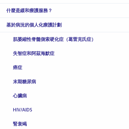
什麼是緩和療護服務？
基於病況的個人化療護計劃
肌萎縮性脊髓側索硬化症（葛雷克氏症）
失智症和阿茲海默症
癌症
末期糖尿病
心臟病
HIV/AIDS
腎衰竭