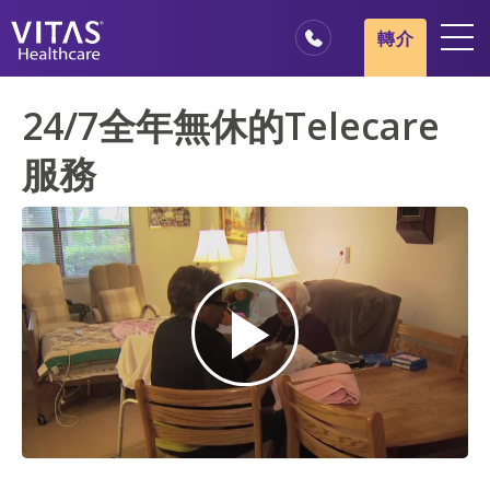
跳轉至主要內容
跳轉至導覽
轉介
地點
24/7全年無休的Telecare
安寧療護基本概述
服務
我們的服務
醫療服務專業人員
家庭與照顧者
Play