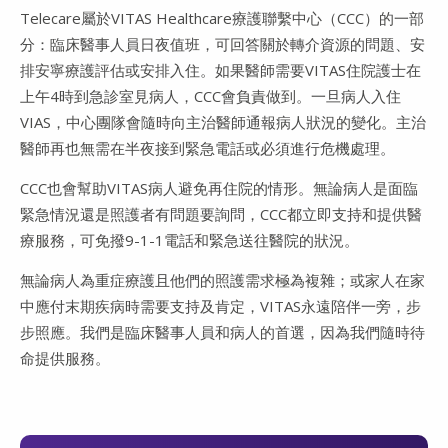
Telecare屬於VITAS Healthcare療護聯繫中心（CCC）的一部
分：臨床醫事人員日夜值班，可回答關於轉介資源的問題、安
排安寧療護評估或安排入住。如果醫師需要VITAS住院護士在
上午4時到急診室見病人，CCC會負責做到。一旦病人入住
VIAS，中心團隊會隨時向主治醫師通報病人狀況的變化。主治
醫師再也無需在半夜接到緊急電話或必須進行危機處理。
CCC也會幫助VITAS病人避免再住院的情形。無論病人是面臨
緊急情況還是照護者有問題要詢問，CCC都立即支持和提供醫
療服務，可免撥9-1-1電話和緊急送往醫院的狀況。
無論病人為重症療護且他們的照護需求極為複雜；或家人在家
中應付末期疾病時需要支持及肯定，VITAS永遠陪伴一旁，步
步照應。我們是臨床醫事人員和病人的首選，因為我們隨時待
命提供服務。