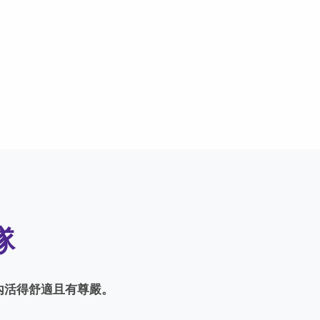
隊
內活得舒適且有尊嚴。