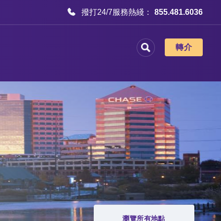
撥打24/7服務熱綫：
855.481.6036
轉介
瀏覽所有地點