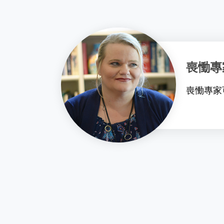
喪慟專
喪慟專家