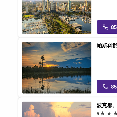
85
帕斯科
85
波克郡
5