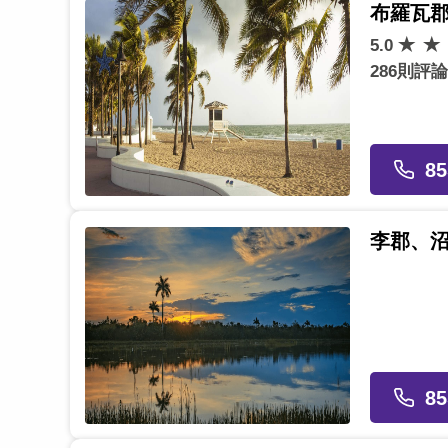
布羅瓦
5.0
286則評論
85
李郡、
85