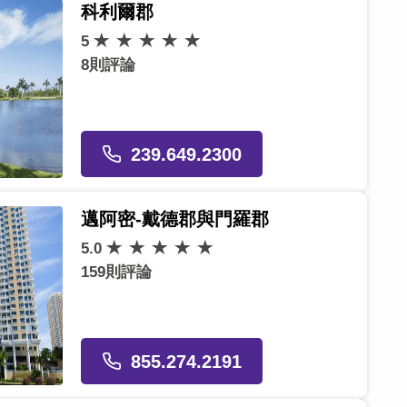
科利爾郡
5
8則評論
239.649.2300
邁阿密-戴德郡與門羅郡
5.0
159則評論
855.274.2191