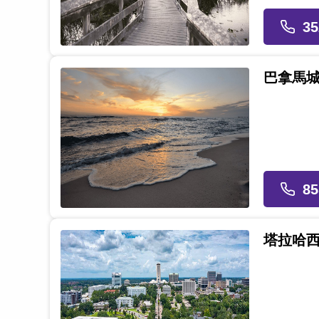
35
巴拿馬
85
塔拉哈