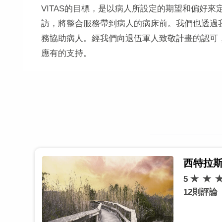
VITAS的目標，是以病人所設定的期望和偏好
訪，將整合服務帶到病人的病床前。我們也透過
務協助病人。經我們向退伍軍人致敬計畫的認可
應有的支持。
西特拉
5
12則評論