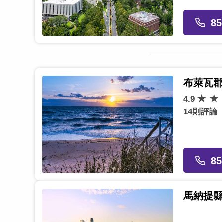
85
布萊瓦
4.9
14則評論
85
馬納提