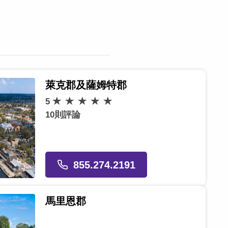
萊克郡及薩姆特郡
5
10則評論
855.274.2191
馬里恩郡