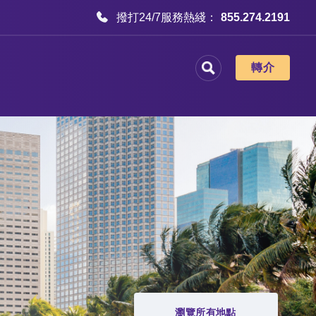
撥打24/7服務熱綫：
855.274.2191
轉介
瀏覽所有地點