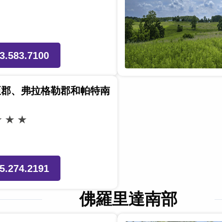
3.583.7100
亞郡、弗拉格勒郡和帕特南
5.274.2191
佛羅里達南部