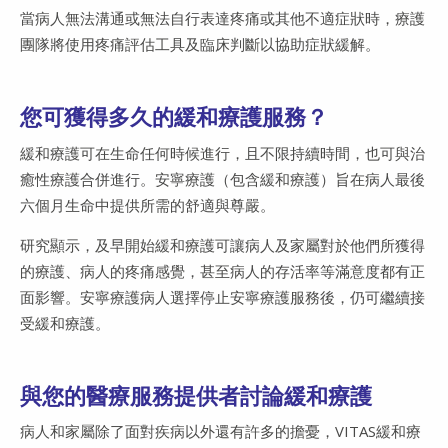
當病人無法溝通或無法自行表達疼痛或其他不適症狀時，療護
團隊將使用疼痛評估工具及臨床判斷以協助症狀緩解。
您可獲得多久的緩和療護服務？
緩和療護可在生命任何時候進行，且不限持續時間，也可與治
癒性療護合併進行。安寧療護（包含緩和療護）旨在病人最後
六個月生命中提供所需的舒適與尊嚴。
研究顯示，及早開始緩和療護可讓病人及家屬對於他們所獲得
的療護、病人的疼痛感覺，甚至病人的存活率等滿意度都有正
面影響。安寧療護病人選擇停止安寧療護服務後，仍可繼續接
受緩和療護。
與您的醫療服務提供者討論緩和療護
病人和家屬除了面對疾病以外還有許多的擔憂，VITAS緩和療