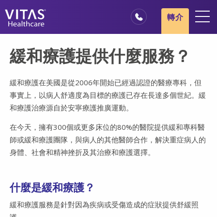
跳轉至主要內容
跳轉至導覽
轉介
地點
緩和療護提供什麼服務？
安寧療護基本概述
我們的服務
緩和療護在美國是從2006年開始已經過認證的醫療專科，但
事實上，以病人舒適度為目標的療護已存在長達多個世紀。緩
醫療服務專業人員
和療護治療源自於安寧療護推廣運動。
家庭與照顧者
在今天，擁有300個或更多床位的80%的醫院提供緩和專科醫
師或緩和療護團隊，與病人的其他醫師合作，解決重症病人的
身體、社會和精神挫折及其治療和療護選擇。
什麼是緩和療護？
緩和療護服務是針對因為疾病或受傷造成的症狀提供舒緩照