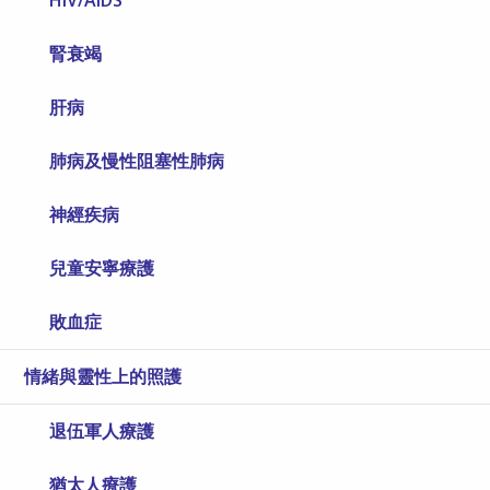
HIV/AIDS
腎衰竭
肝病
肺病及慢性阻塞性肺病
神經疾病
兒童安寧療護
敗血症
情緒與靈性上的照護
退伍軍人療護
猶太人療護