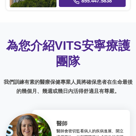
855.447.5838
為您介紹VITS安寧療護
團隊
我們訓練有素的醫療保健專業人員將確保患者在生命最後
的幾個月、幾週或幾日內活得舒適且有尊嚴。
醫師
醫師會密切監看病人的疾病進展、開立