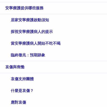
安寧療護提供哪些服務
居家安寧療護啟動須知
探視安寧療護病人的提示
當安寧療護病人開始不吃不喝
臨終徵兆：預期跡象
哀傷與喪慟
哀傷支持團體
什麼是哀傷？
應對哀傷