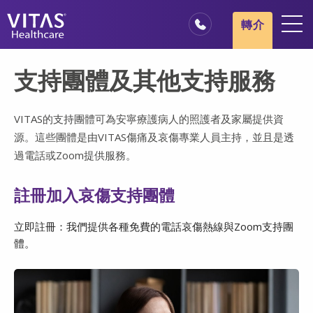
跳轉至主要內容
跳轉至導覽
轉介
地點
支持團體及其他支持服務
安寧療護基本概述
我們的服務
VITAS的支持團體可為安寧療護病人的照護者及家屬提供資
源。這些團體是由VITAS傷痛及哀傷專業人員主持，並且是透
醫療服務專業人員
過電話或Zoom提供服務。
家庭與照顧者
註冊加入哀傷支持團體
立即註冊：我們提供各種免費的電話哀傷熱線與Zoom支持團
體。