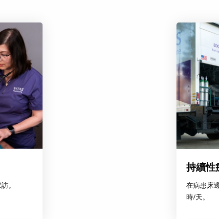
持續性
在病患床邊
家訪。
時/天。