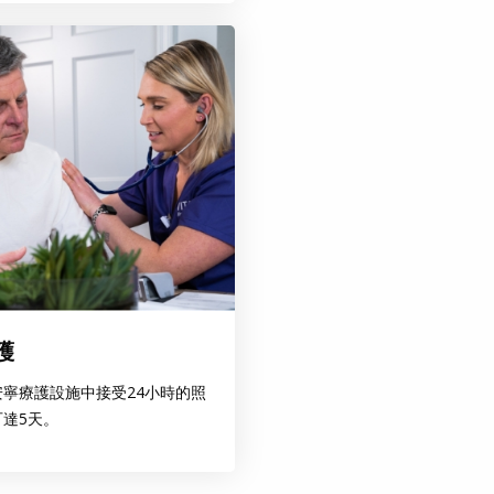
護
寧療護設施中接受24小時的照
達5天。