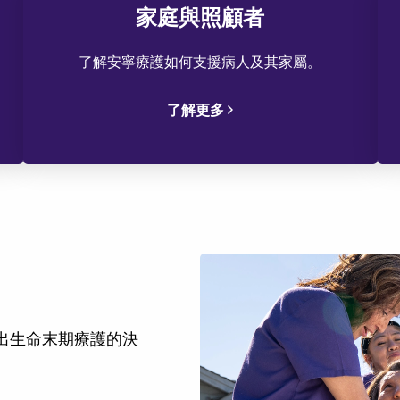
為病患轉介
家庭與照顧者
了解安寧療護如何支援病人及其家屬。
了解更多
做出生命末期療護的決