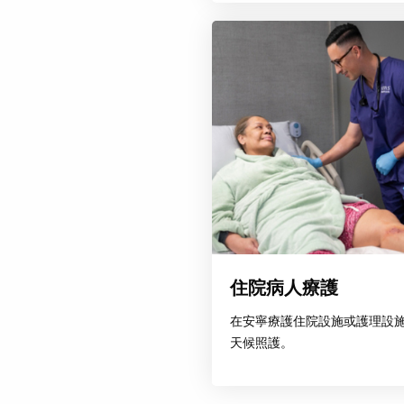
住院病人療護
在安寧療護住院設施或護理設
天候照護。