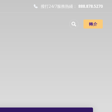
撥打24/7服務熱綫：
888.878.5270
轉介