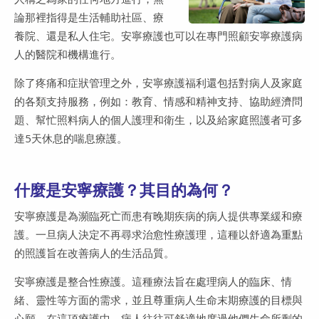
論那裡指得是生活輔助社區、療
養院、還是私人住宅。安寧療護也可以在專門照顧安寧療護病
人的醫院和機構進行。
除了疼痛和症狀管理之外，安寧療護福利還包括對病人及家庭
的各類支持服務，例如：教育、情感和精神支持、協助經濟問
題、幫忙照料病人的個人護理和衛生，以及給家庭照護者可多
達5天休息的喘息療護。
什麼是安寧療護？其目的為何？
安寧療護是為瀕臨死亡而患有晚期疾病的病人提供專業緩和療
護。一旦病人決定不再尋求治愈性療護理，這種以舒適為重點
的照護旨在改善病人的生活品質。
安寧療護是整合性療護。這種療法旨在處理病人的臨床、情
緒、靈性等方面的需求，並且尊重病人生命末期療護的目標與
心願。在這項療護中，病人往往可舒適地度過他們生命所剩的