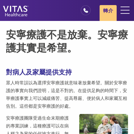
跳轉至主要內容
跳轉至導覽
轉介
地點
安寧療護不是放棄。安寧療
安寧療護基本概述
護其實是希望。
我們的服務
醫療服務專業人員
對病人及家屬提供支持
家庭與照顧者
眾人時常誤以為選擇安寧療護就意味著放棄希望。關於安寧療
護的事實向我們證明，這是不對的。在提供足夠的時間下，安
寧療護事實上可以減緩痛苦、提高尊嚴、便於病人和家屬互相
告別。這些都是安寧療護的好處。
安寧療護團隊受過生命末期療護
的專業訓練，這種療護可以在病
人稱之為家的任何地方進行，無