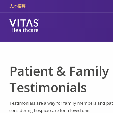
跳轉至主要內容
跳轉至導覽
人才招募
Patient & Family
Testimonials
Testimonials are a way for family members and pati
considering hospice care for a loved one.