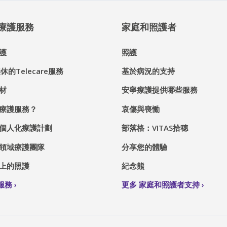
® 療護服務
家庭和照護者
護
照護
休的Telecare服務
基於病況的支持
材
安寧療護提供哪些服務
療護服務？
哀傷與喪慟
個人化療護計劃
部落格：VITAS拾穗
領域療護團隊
分享您的體驗
上的照護
紀念熊
S服務
更多 家庭和照護者支持