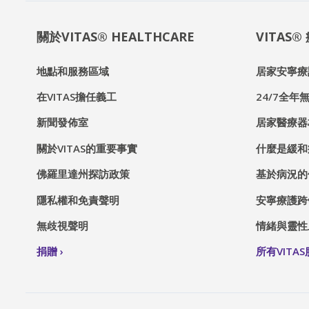
關於VITAS® HEALTHCARE
VITAS
地點和服務區域
居家安寧療
在VITAS擔任義工
24/7全年無
新聞發佈室
居家醫療器
關於VITAS的重要事實
什麼是緩和
佛羅里達州探訪政策
基於病況的
隱私權和免責聲明
安寧療護跨
無歧視聲明
情緒與靈性
捐贈
所有VITA