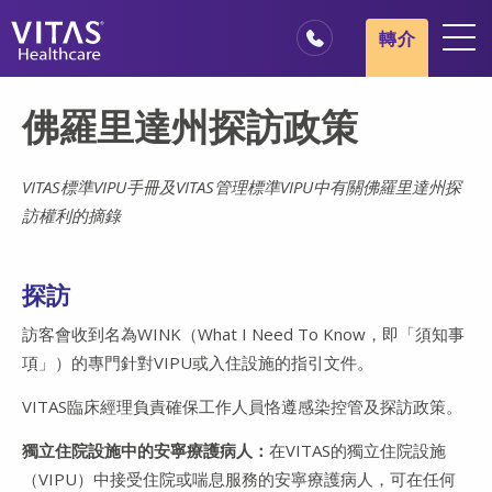
跳轉至主要內容
跳轉至導覽
轉介
地點
佛羅里達州探訪政策
安寧療護基本概述
我們的服務
VITAS標準VIPU手冊及VITAS管理標準VIPU中有關佛羅里達州探
訪權利的摘錄
醫療服務專業人員
家庭與照顧者
探訪
訪客會收到名為WINK（What I Need To Know，即「須知事
項」）的專門針對VIPU或入住設施的指引文件。
VITAS臨床經理負責確保工作人員恪遵感染控管及探訪政策。
獨立住院設施中的安寧療護病人：
在VITAS的獨立住院設施
（VIPU）中接受住院或喘息服務的安寧療護病人，可在任何