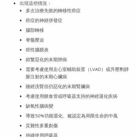
出現這些情況：
多次治療失敗的轉移性癌症
癌症的神經併發症
腦部轉移
脊髓壓迫
癌性腦膜炎
頻繁惡化的末期肺病
需要考慮使用左心室輔助裝置（LVAD）或升壓劑靜
脈注射的末期心臟病
雖經洗腎但仍惡化的末期腎臟病
考慮使用餵食管或呼吸器支持的神經退化疾病
缺氧性腦病變
導致50%功能退化、被認定為局限生命的中風
災難性多重創傷
持續使用呼吸器