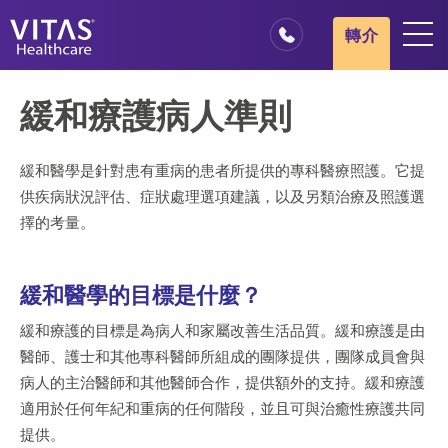
跳轉至主要內容
跳轉至導覽
轉介
地點
緩和療護病人準則
安寧療護基本概述
我們的服務
緩和醫學是針對患有重病的患者所提供的專科醫療照護。它提
供疾病狀況評估、症狀處理選項建議，以及另類治療及照護選
醫療服務專業人員
擇的考量。
家庭與照顧者
緩和醫學的目標是什麼？
緩和療護的目標是為病人和家屬改善生活品質。緩和療護是由
醫師、護士和其他專科醫師所組成的團隊提供，團隊成員會與
病人的主治醫師和其他醫師合作，提供額外的支持。緩和療護
適用於任何年紀和重病的任何階段，並且可與治癒性療護共同
提供。