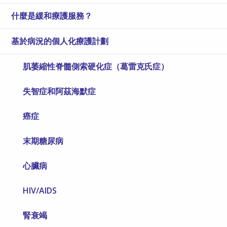
什麼是緩和療護服務？
基於病況的個人化療護計劃
肌萎縮性脊髓側索硬化症（葛雷克氏症）
失智症和阿茲海默症
癌症
末期糖尿病
心臟病
HIV/AIDS
腎衰竭