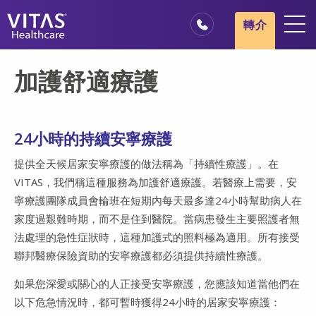
跳轉至主要內容
跳轉至導覽
轉介
地點
​​​​​​​加護舒適療護
安寧療護基本概述
我們的服務
24小時的持續安寧療護
醫療服務專業人員
提供全天候居家安寧療護的做法稱為「持續性療護」。在
家庭與照顧者
VITAS，我們稱這種服務為加護舒適療護
。若醫療上需要，安
寧療護團隊成員會輪班在短期內每天最多達24小時幫助病人在
家度過艱難時期，而不是住到醫院。當病患發生主要照護者無
法處理的急性症狀時，這種加護式的照料極為適用。所有接受
聯邦醫療保險資助的安寧療護都必須提供持續性療護。
如果您深愛或關心的人正接受安寧療護，您應該知道當他們在
以下危急情況時，都可暫時獲得24小時的居家安寧療護：