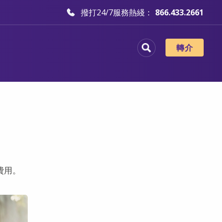
撥打24/7服務熱綫：
866.433.2661
轉介
費用。