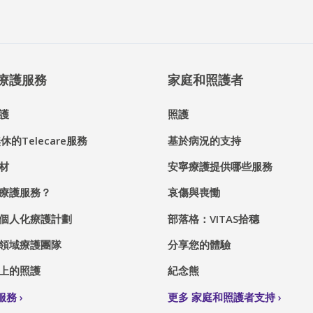
® 療護服務
家庭和照護者
護
照護
休的Telecare服務
基於病況的支持
材
安寧療護提供哪些服務
療護服務？
哀傷與喪慟
個人化療護計劃
部落格：VITAS拾穗
領域療護團隊
分享您的體驗
上的照護
紀念熊
S服務
更多 家庭和照護者支持