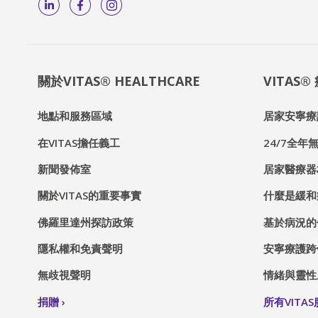
關於VITAS® HEALTHCARE
VITAS
地點和服務區域
居家安寧療
在VITAS擔任義工
24/7全年無
新聞發佈室
居家醫療器
關於VITAS的重要事實
什麼是緩和
佛羅里達州探訪政策
基於病況的
隱私權和免責聲明
安寧療護跨
無歧視聲明
情緒與靈性
捐贈
所有VITA