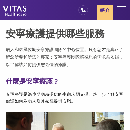
跳轉至主要內容
跳轉至導覽
轉介
地點
安寧療護提供哪些服務
安寧療護基本概述
我們的服務
病人和家屬位於安寧療護團隊的中心位置。只有您才是真正了
解您所要和所需的專家；安寧療護團隊將視您的需求為依歸，
醫療服務專業人員
以了解該如何提供您最佳的療護。
家庭與照顧者
什麼是安寧療護？
安寧療護是為晚期病患提供的生命末期支援。進一步了解安寧
療護如何為病人及其家屬提供安慰。