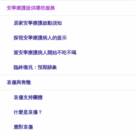
安寧療護提供哪些服務
居家安寧療護啟動須知
探視安寧療護病人的提示
當安寧療護病人開始不吃不喝
臨終徵兆：預期跡象
哀傷與喪慟
哀傷支持團體
什麼是哀傷？
應對哀傷