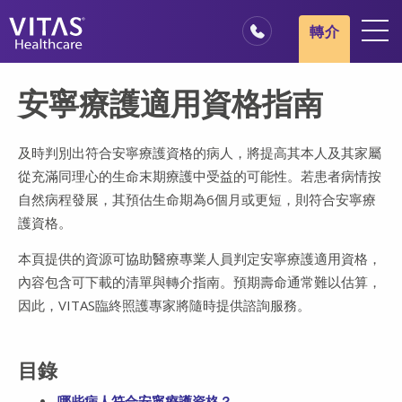
跳轉至主要內容
跳轉至導覽
轉介
地點
安寧療護適用資格指南
安寧療護基本概述
我們的服務
及時判別出符合安寧療護資格的病人，將提高其本人及其家屬
從充滿同理心的生命末期療護中受益的可能性。若患者病情按
醫療服務專業人員
自然病程發展，其預估生命期為6個月或更短，則符合安寧療
家庭與照顧者
護資格。
本頁提供的資源可協助醫療專業人員判定安寧療護適用資格，
內容包含可下載的清單與轉介指南。預期壽命通常難以估算，
因此，VITAS臨終照護專家將隨時提供諮詢服務。
目錄
哪些病人符合安寧療護資格？