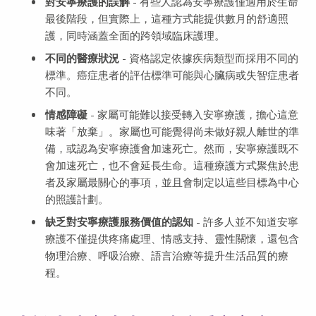
對安寧療護的誤解
- 有些人認為安寧療護僅適用於生命
最後階段，但實際上，這種方式能提供數月的舒適照
護，同時涵蓋全面的跨領域臨床護理。
不同的醫療狀況
- 資格認定依據疾病類型而採用不同的
標準。癌症患者的評估標準可能與心臟病或失智症患者
不同。
情感障礙
- 家屬可能難以接受轉入安寧療護，擔心這意
味著「放棄」。家屬也可能覺得尚未做好親人離世的準
備，或認為安寧療護會加速死亡。然而，安寧療護既不
會加速死亡，也不會延長生命。這種療護方式聚焦於患
者及家屬最關心的事項，並且會制定以這些目標為中心
的照護計劃。
缺乏對安寧療護服務價值的認知
- 許多人並不知道安寧
療護不僅提供疼痛處理、情感支持、靈性關懷，還包含
物理治療、呼吸治療、語言治療等提升生活品質的療
程。