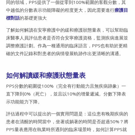
同的領域，
PPS提供了一個從零到100%範圍的客觀分數，其
中越低的分數表示功能障礙的程度更大，因此需要進行
療護目
標對話
的基礎更強大
了解如何解讀在安寧療護中的緩和療護狀態量表，可以幫助臨
床醫事人員評估患者是否符合安寧療護資格，監測疾病進展並
調整療護計劃。作為一種通用的臨床語言，PPS也有助於更精
確的文件記錄和對患者的病情發展軌跡作出更清晰的溝通。
如何解讀緩和療護狀態量表
PPS分數的範圍從100%（完全有行動能力且無疾病跡象）一
直下降到0%（死亡），並且以10%的增量遞減。分數下降表
示功能能力下降。
評估過程中可以提出的一個實用問題是：這位患有晚期疾病的
患者在清醒的時間當中，坐著或躺著的時間是否超過50%？將
PPS量表應用在執業時所遇到的臨床場景時，如何計算PPS就