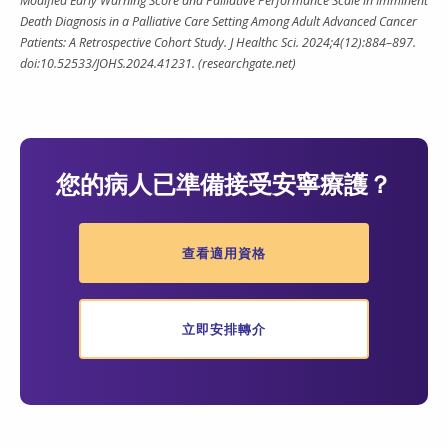
Modified Early Warning Score and Palliative Performance Scale in Imminent
Death Diagnosis in a Palliative Care Setting Among Adult Advanced Cancer
Patients: A Retrospective Cohort Study. J Healthc Sci. 2024;4(12):884–897.
doi:10.52533/JOHS.2024.41231. (researchgate.net)
您的病人已準備接受安寧療護？
查看適用資格
立即安排轉介