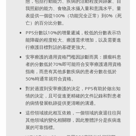
態，包括行動能力、疾病的活動程度與跡象、自
我照顧的能力、食物及水攝入量和意識水平。量
表提供一個從100%（功能完全正常）到0%（死
亡）的百分比分數。
PPS分數以10%的增量遞減，較低的分數表示功
能障礙的程度較大、療護需求增加，以及需要進
行療護目標對話的基礎更強大。
安寧療護的適用資格門檻因診斷而異：腫瘤科患
者的分數低於70%即可能符合安寧療護適用資格
指南，而患有其他多數疾病的患者分數在低於
50%時通常就符合資格。
對於過渡到安寧療護的決定，PPS有助於做出知
情的決定，且可促進更精確的文件記錄和對患者
的病情發展軌跡提供更清晰的溝通。
這些領域彼此相互依賴，一個領域的衰退往往與
其他領域的變化相關聯，因此整體評分是疾病進
展的可靠指標。