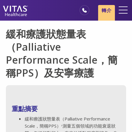
跳轉至主要內容
跳轉至導覽
轉介
地點
緩和療護狀態量表
安寧療護基本概述
（Palliative
我們的服務
Performance Scale，簡
醫療服務專業人員
稱PPS）及安寧療護
家庭與照顧者
重點摘要
緩和療護狀態量表（Palliative Performance
Scale，簡稱PPS）
測量五個領域的功能衰退狀
1