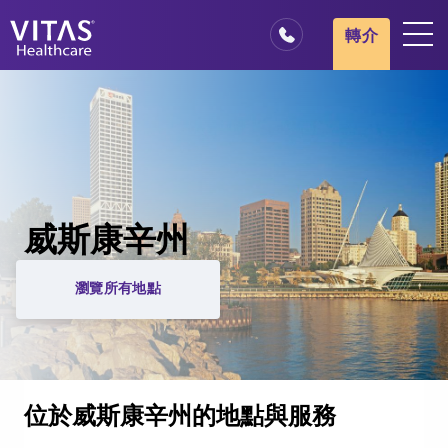
轉介
地點
安寧療護基本概述
我們的服務
醫療服務專業人員
威斯康辛州
家庭與照顧者
瀏覽所有地點
位於威斯康辛州的地點與服務