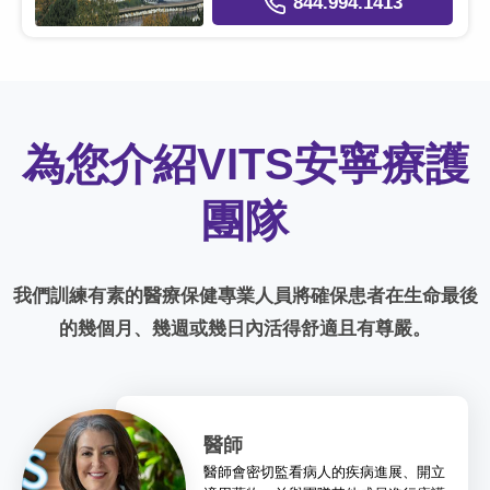
844.994.1413
為您介紹VITS安寧療護
團隊
我們訓練有素的醫療保健專業人員將確保患者在生命最後
的幾個月、幾週或幾日內活得舒適且有尊嚴。
醫師
醫師會密切監看病人的疾病進展、開立