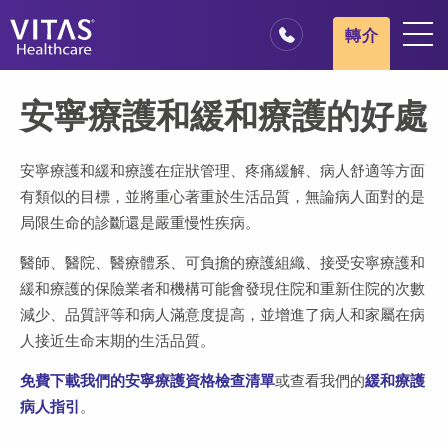
跳轉至主要內容
跳轉至導覽
轉介
地點
安寧療護和緩和療護的好處
安寧療護基本概述
我們的服務
安寧療護和緩和療護在症狀管理、疼痛緩解、病人舒適等方面
有類似的目標，並將重心著重於生活品質，無論病人面對的是
醫療服務專業人員
局限生命的診斷還是嚴重慢性疾病。
家庭與照顧者
醫師、醫院、醫療體系、可負擔的療護組織、接受安寧療護和
緩和療護的保險業者和機構可能會發現住院和重新住院的次數
減少、品質評等和病人滿意度提高，並增進了病人和家屬在病
人接近生命末期的生活品質。
免費下載我們的安寧療護資格檢查清單
或查看我們的
緩和療護
病人指引
。