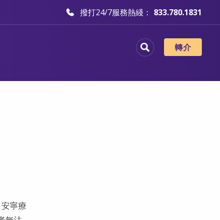
撥打24/7服務熱綫：
833.780.1831
轉介
，安寧療
者無法