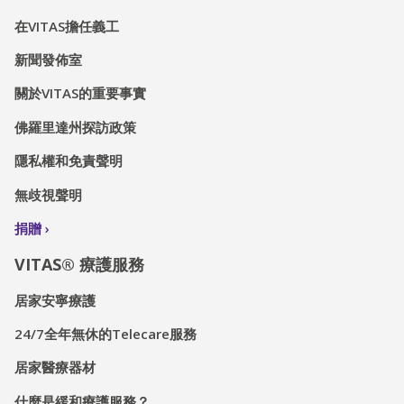
在VITAS擔任義工
新聞發佈室
關於VITAS的重要事實
佛羅里達州探訪政策
隱私權和免責聲明
無歧視聲明
捐贈
VITAS® 療護服務
居家安寧療護
24/7全年無休的Telecare服務
居家醫療器材
什麼是緩和療護服務？