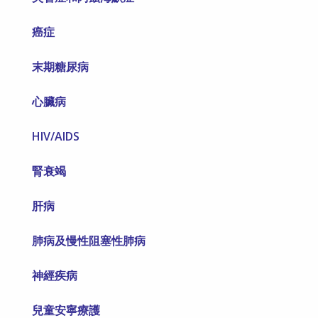
癌症
末期糖尿病
心臟病
HIV/AIDS
腎衰竭
肝病
肺病及慢性阻塞性肺病
神經疾病
兒童安寧療護