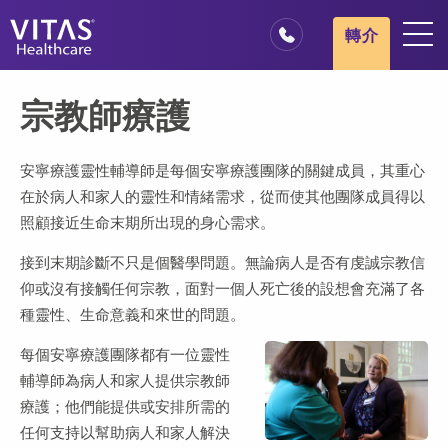
跳轉至主要內容
跳轉至導覽
轉介
地點
宗教師療護
安寧療護基本概述
我們的服務
安寧療護靈性輔導師是每個安寧療護團隊的關鍵成員，其重心
在於病人和家人的靈性和情緒需求，從而使其他團隊成員得以
醫療服務專業人員
照顧接近生命末期所出現的身心需求。
家庭與照顧者
接到末期診斷不只是個醫學問題。無論病人是否有虔誠宗教信
仰或沒有接觸任何宗教，面對一個人死亡後的設想會充滿了各
種靈性、生命意義和來世的問題。
每個安寧療護團隊都有一位靈性
輔導師為病人和家人提供宗教師
療護；他們能提供或安排所需的
任何支持以幫助病人和家人解決