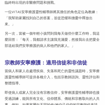
臨終時出現的非醫療問題和挑戰。
一位VITAS安寧療護靈性輔導師將其擔任的角色定位為教練：
「我幫助家屬找到自己的答案，並從恐懼和擔憂中釋放出
來。」
另一次，當被一個年輕小孩問到我每天做些什麼工作時，我這
麼回答：「每天，我都請求主讓我充滿愛，然後我出去把愛全
部送給我們安寧療護的病人和他們的家人。」
宗教師安寧療護：適用信徒和非信徒
當病人和家人在處理疾病、失落和死亡的靈性議題時，安寧療
護靈性輔導師可提供各種介入，包括宗教師諮詢、靈性評估和
整體指導。
即使病人或家人完全沒有宗教信仰，安寧療護靈性輔導師也接
受過訓練，能與所有文化、信仰體系、傳統和宗教取向的人共
事。例如，如果家屬向不同於他/她自己信仰的宗教師代表請