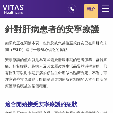
跳轉至主要內容
跳轉至導覽
轉介
地點
針對肝病患者的安寧療護
安寧療護基本概述
我們的服務
如果您正在閱讀本頁，也許您或您某位至親好友已在與肝病末
期（ESLD）進行一場身心俱乏的奮戰。
醫療服務專業人員
安寧療護的使命就是為這些處於肝病末期的患者服務，舒解疼
家庭與照顧者
痛、控制症狀、為病人及其家屬改善生活品質並減輕焦慮。只
有醫生可以對末期肝病的預估生命期做出臨床判定。不過，可
注意這些常見徵兆，即病況進展到使所有相關的人皆可自安寧
療護服務獲益的某個程度。
適合開始接受安寧療護的症狀