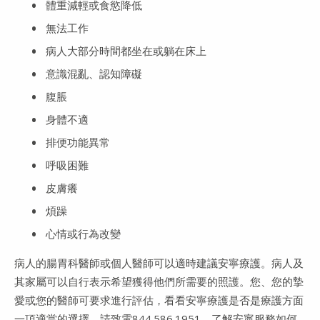
體重減輕或食慾降低
無法工作
病人大部分時間都坐在或躺在床上
意識混亂、認知障礙
腹脹
身體不適
排便功能異常
呼吸困難
皮膚癢
煩躁
心情或行為改變
病人的腸胃科醫師或個人醫師可以適時建議安寧療護。病人及
其家屬可以自行表示希望獲得他們所需要的照護。您、您的摯
愛或您的醫師可要求進行評估，看看安寧療護是否是療護方面
一項適當的選擇。請致電844.586.1951，了解安寧服務如何