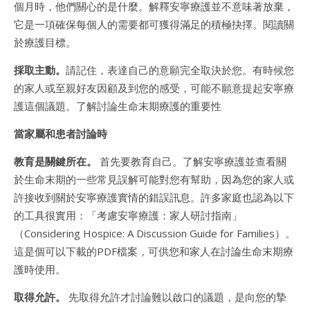
個月時，他們關心的是什麼。解釋安寧療護並不意味著放棄，
它是一項確保每個人的需要都可獲得滿足的積極抉擇。閱讀關
於療護目標。
採取主動。
請記住，表達自己的意願完全取決於您。有時候您
的家人或至親好友因顧及到您的感受，可能不願意提起安寧療
護這個議題。了解討論生命末期療護的重要性
當家屬和患者討論時
教育是關鍵所在。
首先要教育自己。了解安寧療護並查看關
於生命末期的一些常見誤解可能對您有幫助，因為您的家人或
許接收到關於安寧療護實情的錯誤訊息。許多家庭也認為以下
的工具很實用：「考慮安寧療護：家人研討指南」
（Considering Hospice: A Discussion Guide for Families）。
這是個可以下載的PDF檔案，可供您和家人在討論生命末期療
護時使用。
取得允許。
先取得允許才討論難以啟口的議題，是向您的摯