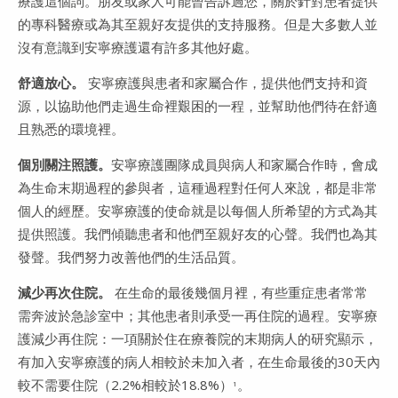
療護這個詞。朋友或家人可能曾告訴過您，關於針對患者提供
的專科醫療或為其至親好友提供的支持服務。但是大多數人並
沒有意識到安寧療護還有許多其他好處。
舒適放心。
安寧療護與患者和家屬合作，提供他們支持和資
源，以協助他們走過生命裡艱困的一程，並幫助他們待在舒適
且熟悉的環境裡。
個別關注照護。
安寧療護團隊成員與病人和家屬合作時，會成
為生命末期過程的參與者，這種過程對任何人來說，都是非常
個人的經歷。安寧療護的使命就是以每個人所希望的方式為其
提供照護。我們傾聽患者和他們至親好友的心聲。我們也為其
發聲。我們努力改善他們的生活品質。
減少再次住院。
在生命的最後幾個月裡，有些重症患者常常
需奔波於急診室中；其他患者則承受一再住院的過程。安寧療
護減少再住院：一項關於住在療養院的末期病人的研究顯示，
有加入安寧療護的病人相較於未加入者，在生命最後的30天內
較不需要住院（2.2%相較於18.8%）
。
1