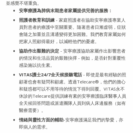
並感覺不堪重負。
安寧療護為肺病末期患者家屬提供完善的服務：
照護者教育和訓練
- 家庭照護者在協助安寧療護專業人
員對患者的療護中至關重要。隨著患者日漸虛弱，症狀
會隨之加重並且溝通變得更加困難。我們教育家屬如何
把家人照顧得最好，以減輕他們的憂慮。
協助作出艱難的決定
- 安寧療護協助家屬作出影響患者
的情況和生活品質的艱難抉擇 - 例如，是否針對重覆性
感染施以抗生素。
VITAS護士24/7全天候接聽電話
- 即使是最有經驗的照
顧著也會有疑問和顧慮。透過Telecare®，他們的擔心
和疑惑都可以不用等待的情況下得到回覆。VITAS永不
休診的Telecare提供訓練有素的安寧療護臨床醫事人員
全天候回答問題或派遣團隊人員到病人床邊服務（如有
醫療需要）。
情緒與靈性方面的輔助
-安寧療護滿足我們的摯愛，亦
即病人的需求。