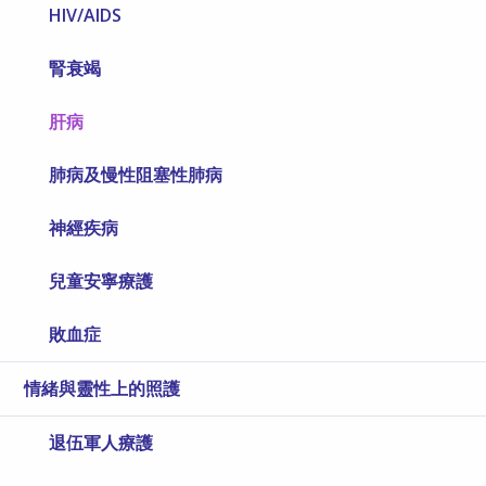
HIV/AIDS
腎衰竭
肝病
肺病及慢性阻塞性肺病
神經疾病
兒童安寧療護
敗血症
情緒與靈性上的照護
退伍軍人療護