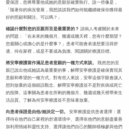
愛保證，您將尊重他或她的意願並確實執行。說一些像是，
「隨著你的病況發展，我想談談我們如何能繼續確保你獲得最
好的照顧和關注。可以嗎？」
確認什麼對您的至親而言是最重要的？
請病人考慮關於未來
的問題：「在未來的幾個月、幾週或幾天裡，您有什麼期望？
您最關心或擔心的是什麼事？」患者可能會表達想要活得舒
適、待在家裡，或是不要成為負擔。閱讀關於療護目標。
將安寧療護當作滿足患者意願的一種方式來談。
既然您的至
親已說出他或她認為最重要的事，解釋安寧療護是確保實現其
意願和希望的一種方式。對有些人來說，安寧這個字眼會讓人
想到放棄的這個錯誤觀念。解釋安寧療護並不是對疾病或死亡
的投降。這事關為患者在所剩的幾個月、幾週或幾天裡帶來生
活品質。了解為何安寧療護並不意味著放棄。
向患者保證是由他/她決定一切。
安寧療護提供患者選擇：選
擇待在他們自己家裡的舒適環境中、選擇依他們的意願盡量善
加利用情緒和靈性支持、選擇讓他們自己的醫師積極參與他們