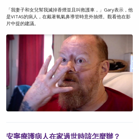
「我妻子和女兒幫我滅掉香煙並且叫救護車，」Gary表示，他
是VITAS的病人，在戴著氧氣鼻導管時意外抽煙。觀看他在影
片中提的建議。
安寧療護病人在家過世時該怎麼辦？