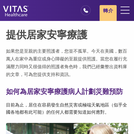
跳轉至主要內容
跳轉至導覽
轉介
地點
提供居家安寧療護
安寧療護基本概述
我們的服務
如果您是至親的主要照護者，您並不孤單。今天在美國，數百
萬人在家中為重症或身心障礙的至親提供照護。當您在履行充
醫療服務專業人員
滿壓力同時又很值得的照護者角色時，我們已經彙整出資料庫
家庭與照顧者
的文章，可為您提供支持和資訊。
如何為居家安寧療護病人計劃災難預防
目前為止，居住在容易發生自然災害或極端天氣地區（似乎全
國各地都有此可能）的任何人都需要知道如何應對。