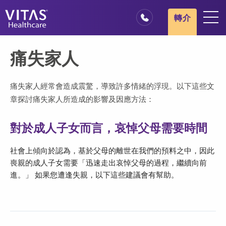
跳轉至主要內容
跳轉至導覽
轉介
地點
痛失家人
安寧療護基本概述
我們的服務
痛失家人經常會造成震驚，導致許多情緒的浮現。以下這些文
章探討痛失家人所造成的影響及因應方法：
醫療服務專業人員
家庭與照顧者
對於成人子女而言，哀悼父母需要時間
社會上傾向於認為，基於父母的離世在我們的預料之中，因此
喪親的成人子女需要「迅速走出哀悼父母的過程，繼續向前
進。」 如果您遭逢失親，以下這些建議會有幫助。