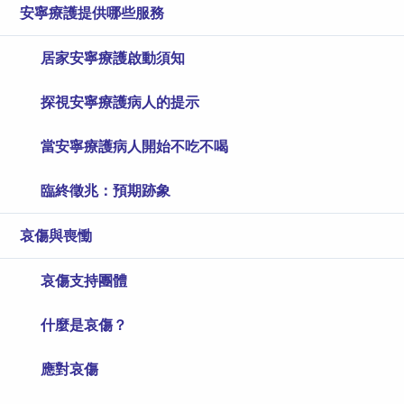
安寧療護提供哪些服務
居家安寧療護啟動須知
探視安寧療護病人的提示
當安寧療護病人開始不吃不喝
臨終徵兆：預期跡象
哀傷與喪慟
哀傷支持團體
什麼是哀傷？
應對哀傷