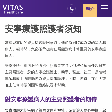
跳轉至主要內容
跳轉至導覽
轉介
地點
安寧療護照護者須知
安寧療護基本概述
我們的服務
當罹患重症的親人從醫院回家時，他們就同時成為您的親人和
病人。頓時間，您必須承擔責任照顧對您非常重要的安寧療護
醫療服務專業人員
病人。
家庭與照顧者
安寧療護小組的服務將提供照護者支持，但您必須擔任起日常
主要照護者。您的安寧療護護士、助手、醫生、社工、靈性輔
導師和義工將輔助您為親人提供護理；同時，您還可在白天或
晚上任何時候與團隊聯絡以尋求幫助。
對安寧療護病人的主要照護者的期待
負責照顧末期疾病至親的健康和福祉，確實讓人擔心害怕。您