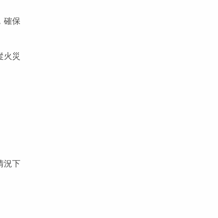
，確保
從火災
情況下