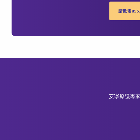
請致電855.
安寧療護專家