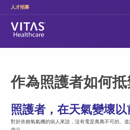
跳轉至主要內容
跳轉至導覽
人才招募
作為照護者如何抵
照護者，在天氣變壞以
對於依賴氧氣機的病人來說，沒有電是萬萬不可的。道
用品。