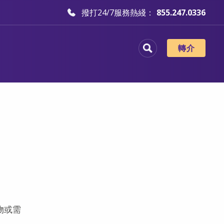
撥打24/7服務熱綫：
855.247.0336
轉介
物或需