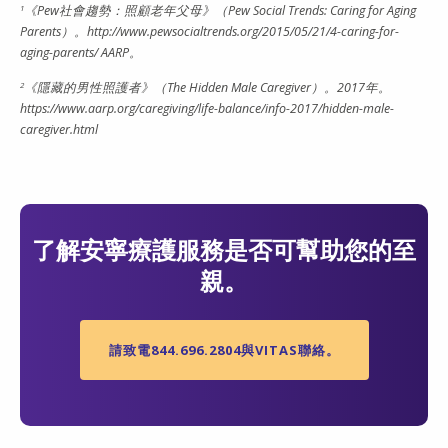
1
《Pew社會趨勢：照顧老年父母》（Pew Social Trends: Caring for Aging
Parents）。http://www.pewsocialtrends.org/2015/05/21/4-caring-for-
aging-parents/ AARP。
2
《隱藏的男性照護者》（The Hidden Male Caregiver）。2017年。
https://www.aarp.org/caregiving/life-balance/info-2017/hidden-male-
caregiver.html
了解安寧療護服務是否可幫助您的至
親。
請致電844.696.2804與VITAS聯絡。