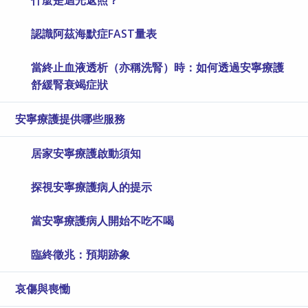
什麼是迴光返照？
認識阿茲海默症FAST量表
當終止血液透析（亦稱洗腎）時：如何透過安寧療護
舒緩腎衰竭症狀
安寧療護提供哪些服務
居家安寧療護啟動須知
探視安寧療護病人的提示
當安寧療護病人開始不吃不喝
臨終徵兆：預期跡象
哀傷與喪慟