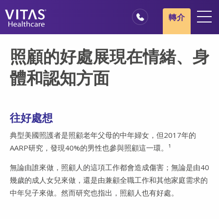
跳轉至主要內容
跳轉至導覽
轉介
地點
照顧的好處展現在情緒、身
安寧療護基本概述
體和認知方面
我們的服務
醫療服務專業人員
往好處想
家庭與照顧者
典型美國照護者是照顧老年父母的中年婦女，但2017年的
AARP研究，發現40%的男性也參與照顧這一環。¹
無論由誰來做，照顧人的這項工作都會造成傷害；無論是由40
幾歲的成人女兒來做，還是由兼顧全職工作和其他家庭需求的
中年兒子來做。然而研究也指出，照顧人也有好處。