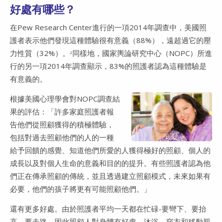
好處有哪些？
在Pew Research Center進行的一項2014年調查中，美國照
護者表示他們發現這種體驗很有意義（88%），遠超過它的壓
力性質（32%）。
同樣地，國家輿論研究中心（NOPC）所進
2
行的另一項2014年調查顯示，83%的照護者認為這種體驗是
有意義的。
根據美國心理學會對NOPC調查結
果的評估：「許多家庭照護者報
告他們從照顧獲得的積極體驗，
包括對過去照顧他們的人的一種
給予回饋的感覺、知道他們所愛的人獲得極好的照顧、個人的
成長以及對個人生命的意義和目的的提升。有些照護者認為他
們正在傳承照顧的傳統，並且透過建立照顧模式，未來如果有
必要，他們的孩子將更有可能照顧他們。」
還有更多好處。由於照護者平均一天都在忙碌-要彎下、要抬
高、要走路，因此照顧人對身體有好處。沐浴、穿衣和移動親