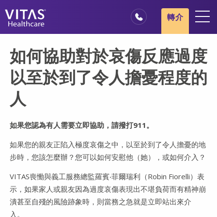
跳轉至主要內容
跳轉至導覽
轉介
地點
如何協助對於哀傷反應過度
安寧療護基本概述
以至於到了令人擔憂程度的
我們的服務
人
醫療服務專業人員
家庭與照顧者
如果您認為有人需要立即協助，請撥打911。
如果您的親友正陷入極度哀傷之中，以至於到了令人擔憂的地
步時，您該怎麼辦？您可以如何安慰他（她），或如何介入？
VITAS喪慟與義工服務總監羅賓‧菲爾瑞利（Robin Fiorelli）表
示，如果家人或親友因為過度哀傷表現出不堪負荷而有精神崩
潰甚至自殘的風險跡象時，則當務之急就是立即站出來介
入。