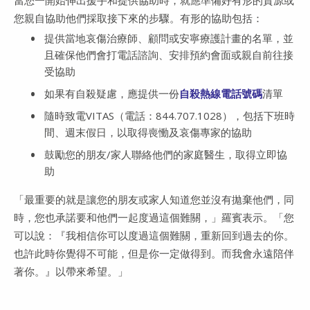
您親自協助他們採取接下來的步驟。有形的協助包括：
提供當地哀傷治療師、顧問或安寧療護計畫的名單，並
且確保他們會打電話諮詢、安排預約會面或親自前往接
受協助
如果有自殺疑慮，應提供一份
自殺熱線電話號碼
清單
隨時致電VITAS（電話：844.707.1028），包括下班時
間、週末假日，以取得喪慟及哀傷專家的協助
鼓勵您的朋友/家人聯絡他們的家庭醫生，取得立即協
助
「最重要的就是讓您的朋友或家人知道您並沒有拋棄他們，同
時，您也承諾要和他們一起度過這個難關，」羅賓表示。「您
可以說：『我相信你可以度過這個難關，重新回到過去的你。
也許此時你覺得不可能，但是你一定做得到。而我會永遠陪伴
著你。』以帶來希望。」