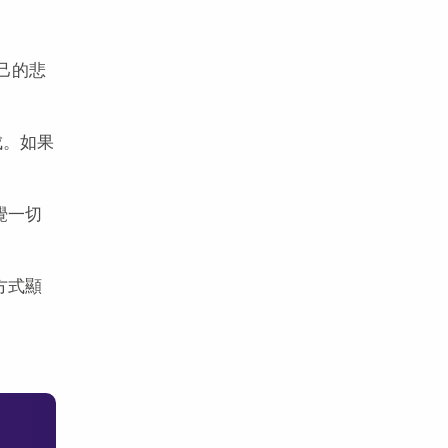
己的悲
成。如果
覺一切
方式顯