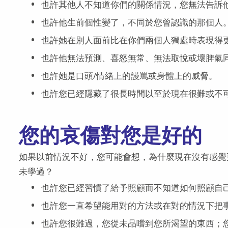
也許其他人不知道你們的關係情況，您無法告訴
也許他生前個性變了，不同於您曾認識的那個人
也許她在別人面前比在你們兩個人獨處時表現得
也許他無法預測、喜怒無常、無法取悅或壞脾氣
也許她是口頭/情緒上的謾罵或身體上的威脅。
也許您已經隱藏了很長時間以至於現在很難或不
您的哀傷對您是好的
如果以前情況不好，您可能會想，為什麼現在沒有感覺
未學過？
也許您已經習慣了給予照顧而不知道如何照顧自
也許您一直希望能用對的方法或在對的情況下把
也許您很難過，您從未品嚐到您所渴望的東西；