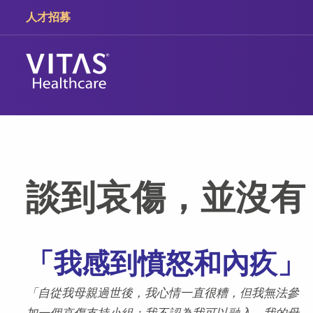
跳轉至主要內容
跳轉至導覽
人才招募
談到哀傷，並沒有
「我感到憤怒和內疚」
「自從我母親過世後，我心情一直很糟，但我無法參
加一個哀傷支持小組；我不認為我可以融入。我的母