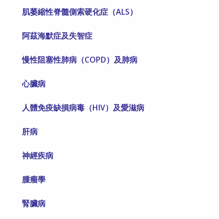
肌萎縮性脊髓側索硬化症（ALS）
阿茲海默症及失智症
慢性阻塞性肺病（COPD）及肺病
心臟病
人體免疫缺損病毒（HIV）及愛滋病
肝病
神經疾病
腫瘤學
腎臟病