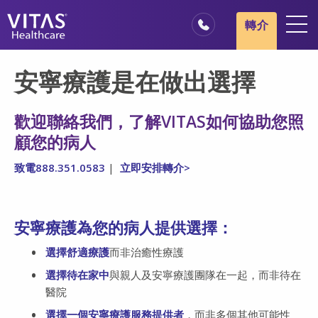
跳轉至主要內容
跳轉至導覽
轉介
地點
安寧療護是在做出選擇
安寧療護基本概述
歡迎聯絡我們，了解VITAS如何協助您照
我們的服務
顧您的病人
醫療服務專業人員
致電888.351.0583
|
立即安排轉介>
家庭與照顧者
安寧療護為您的病人提供選擇：
選擇舒適療護
而非治癒性療護
選擇待在家中
與親人及安寧療護團隊在一起，而非待在
醫院
選擇一個安寧療護服務提供者
，而非多個其他可能性