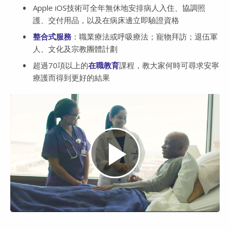
Apple iOS技術可全年無休地安排病人入住、協調照
護、交付用品，以及在病床邊立即驗證資格
整合式服務
：職業療法或呼吸療法；寵物拜訪；退伍軍
人、文化及宗教團體計劃
超過70項以上的
在職教育
課程，教大家何時可尋求安寧
療護而得到更好的結果
Play
Video