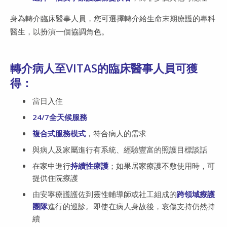
身為轉介臨床醫事人員，您可選擇轉介給生命末期療護的專科
醫生，以扮演一個協調角色。
轉介病人至VITAS的臨床醫事人員可獲
得：
當日入住
24/7全天候服務
複合式服務模式
，符合病人的需求
與病人及家屬進行有系統、經驗豐富的照護目標談話
在家中進行
持續性療護
；如果居家療護不敷使用時，可
提供住院療護
由安寧療護護佐到靈性輔導師或社工組成的
跨領域療護
團隊
進行的巡診。即使在病人身故後，哀傷支持仍然持
續