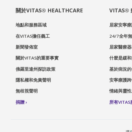
關於VITAS® HEALTHCARE
VITAS
地點和服務區域
居家安寧療
在VITAS擔任義工
24/7全年無
新聞發佈室
居家醫療器
關於VITAS的重要事實
什麼是緩和
佛羅里達州探訪政策
基於病況的
隱私權和免責聲明
安寧療護跨
無歧視聲明
情緒與靈性
捐贈
所有VITA