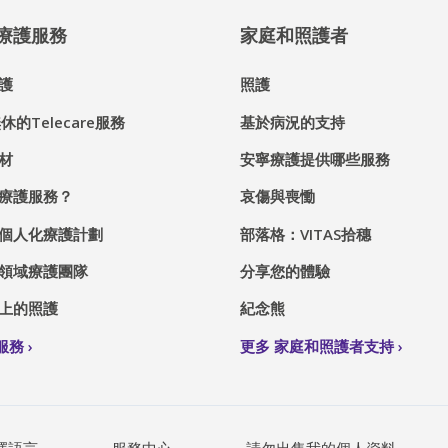
® 療護服務
家庭和照護者
護
照護
休的Telecare服務
基於病況的支持
材
安寧療護提供哪些服務
療護服務？
哀傷與喪慟
個人化療護計劃
部落格：VITAS拾穗
領域療護團隊
分享您的體驗
上的照護
紀念熊
S服務
更多 家庭和照護者支持