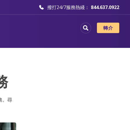
撥打24/7服務熱綫：
844.637.0922
轉介
務
務。尋