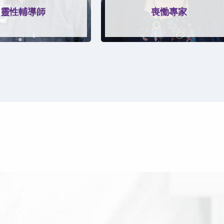
靈性輔導師
喪慟專家