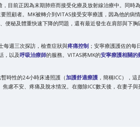
煙槍，目前正因為末期肺癌而接受化療及放射線治療中。同時
要照顧者。MK被轉介到VITAS接受安寧療護，因為他的病
、便秘及體重快速下降的問題，還有最近發生在肩部與下胸
護士每週三次探訪，檢查症狀與
疼痛控制
；安寧療護護佐的每
對話，以及
呼吸治療師
的服務。VITAS將MK的
安寧療護相關的
供暫時性的24小時床邊照護（
加護舒適療護
，簡稱ICC），這
、焦慮不安、疼痛及脫水情況。在撤除ICC數天後，在妻子與