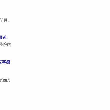
品質、
顧者
。
醫院的
安寧療
舒適的