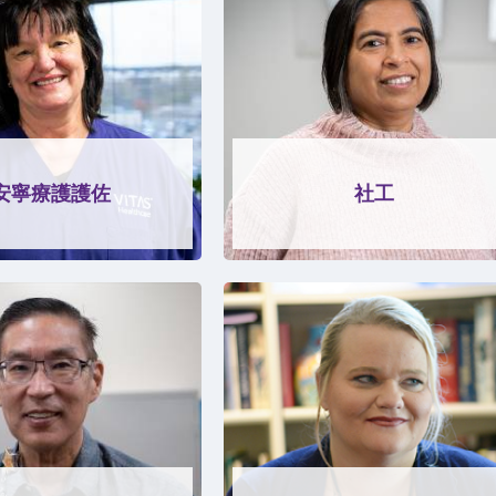
安寧療護護佐
社工