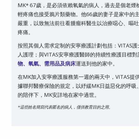
MK* 67歲，是必須依賴氧氣的病人，過去是個老
輕疼痛也接受鴉片類藥物。他66歲的妻子是家中的主
嚴重，以致無法前往看腫瘤科醫生以治療噁心、嘔吐
疼痛。
按照其個人需求定制的安寧療護計劃包括：VITAS
人護理；與VITAS安寧療護醫師的持續性療護目標
物、氧氣、需用品及病床
運送到他的家中。
在MK加入安寧療護服務第一週的兩天中，VITAS提
據聯邦醫療保險的規定，以紓緩MK日益惡化的呼吸
的陪伴下，MK安詳地在家中過世。
*這些姓名簡寫代表匿名的病人，僅供教育目的之用。