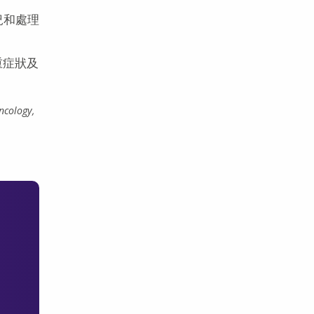
況和處理
重症狀及
ncology,