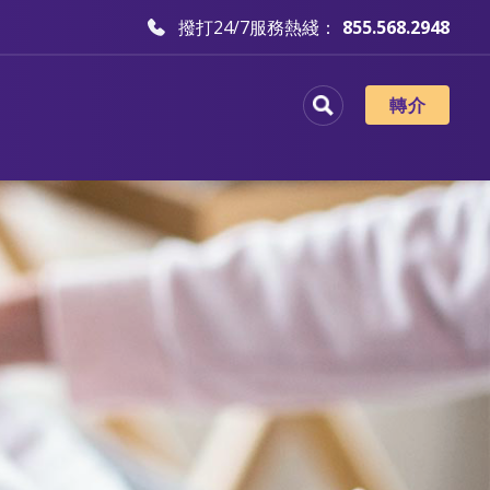
撥打24/7服務熱綫：
855.568.2948
轉介