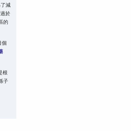
為了減
情過於
區的
日個
藥
是根
孫子