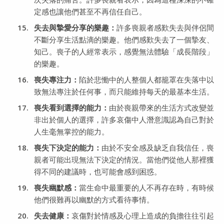
定感也讓他們甚至不再信任自己。
失去與摯愛分享的樂趣：
許多喪親者感歎失去與伴侶間
不斷分享生活點滴的樂趣。他們感歎失去了一個摯友、
知己。喪子的人經常表示，感覺無法體驗「成長階段」
的樂趣。
喪失專注力：
陷於悲慟中的人整個人都籠罩在失落中以
致無法專注於任何事，而只能維持每天的最基本生活。
喪失看到選擇的能力：
由於喪親帶來的生活方式改變並
非出於個人的選擇，許多哀傷中人潛意識認為自己對於
人生毫無掌控的能力。
喪失下決定的能力：
由於不安全感及缺乏自我信任，喪
親者可能出現無法下決定的情況。當他們從他人那裡獲
得不同的建議時，也可能會感到困惑。
喪失幽默感：
當生命中最重要的人不再存在時，有時候
他們很難再以幽默的方式看待事情。
失去健康：
哀傷對於情感及心理上造成的負擔往往引起