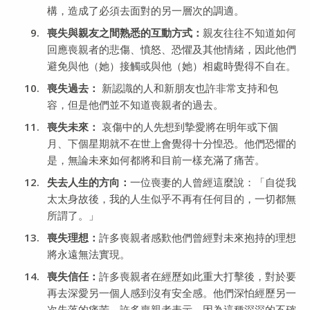
構，造成了必須去面對的另一層次的調適。
喪失與親友之間熟悉的互動方式：
親友往往不知道如何
回應喪親者的悲傷、憤怒、恐懼及其他情緒，因此他們
避免與他（她）接觸或與他（她）相處時覺得不自在。
喪失過去：
新認識的人和新朋友也許非常支持和包
容，但是他們並不知道喪親者的過去。
喪失未來：
哀傷中的人先想到摯愛將在明年或下個
月、下個星期就不在世上會覺得十分惶恐。他們恐懼的
是，無論未來如何都將和目前一樣充滿了痛苦。
失去人生的方向：
一位喪妻的人曾經這麼說：「自從我
太太身故後，我的人生似乎不再有任何目的，一切都無
所謂了。」
喪失理想：
許多喪親者感歎他們曾經對未來抱持的理想
將永遠無法實現。
喪失信任：
許多喪親者在經歷如此重大打擊後，對於要
再去深愛另一個人感到沒有安全感。他們深怕經歷另一
次失落的痛苦。許多喪親者表示，因為這種深深的不確