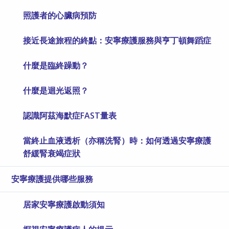
照護者的心臟病預防
接近長途旅程的終點：安寧療護服務與亨丁頓舞蹈症
什麼是臨終躁動？
什麼是迴光返照？
認識阿茲海默症FAST量表
當終止血液透析（亦稱洗腎）時：如何透過安寧療護
舒緩腎衰竭症狀
安寧療護提供哪些服務
居家安寧療護啟動須知