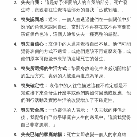
失去自我：
這是給予深愛的人的自我的部分。死亡發
生時，喪親者往往覺得這部分的自我「己被剝離」。
喪失認同感：
通常，一個人會透過他們在一個關係中所
扮演的角色來認同自己。當對方不再存在或不再需要扮
演這個角色時，這個人通常失去一種完整的感覺。
喪失自信心：
哀傷中的人通常覺得自己不足。他們可能
覺得哀傷的方式不適當，或他們應該不再這麼哀傷，或
他們原本可做些事來預防這場死亡的發生。
喪失所選擇的生活方式：
摯愛身故迫使生者必須開始新
的生活方式。喪偶的人被迫再度成為單身。
喪失確定性：
哀傷中的人往往描述這種不確定感是不
知道接下來會發生什麼事或他們將如何回應或反應。他
們例行活動及實際生活的改變增加了不確定性。
喪失安全感：
一位喪偶的人表示：「失去我的伴侶之
後，我覺得自己似乎曝露在人生的寒風中。這讓我覺得
自己非常脆弱。」
失去已知的家庭結構：
死亡立即改變一個人的家庭結