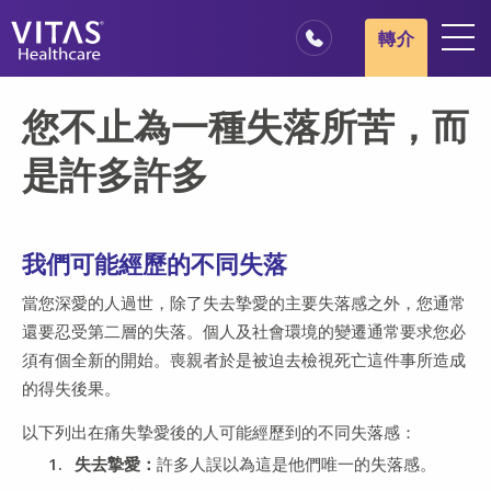
跳轉至主要內容
跳轉至導覽
轉介
地點
您不止為一種失落所苦，而
安寧療護基本概述
是許多許多
我們的服務
醫療服務專業人員
我們可能經歷的不同失落
家庭與照顧者
當您深愛的人過世，除了失去摯愛的主要失落感之外，您通常
還要忍受第二層的失落。個人及社會環境的變遷通常要求您必
須有個全新的開始。喪親者於是被迫去檢視死亡這件事所造成
的得失後果。
以下列出在痛失摯愛後的人可能經歷到的不同失落感：
失去摯愛：
許多人誤以為這是他們唯一的失落感。