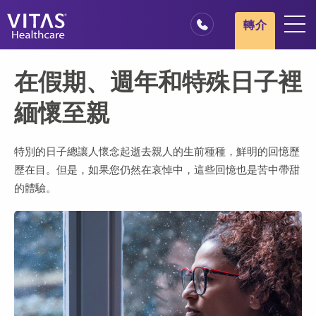
跳轉至主要內容
跳轉至導覽
轉介
地點
在假期、週年和特殊日子裡
安寧療護基本概述
緬懷至親
我們的服務
醫療服務專業人員
特別的日子總讓人懷念起逝去親人的生前種種，鮮明的回憶歷
歷在目。但是，如果您仍然在哀悼中，這些回憶也是苦中帶甜
家庭與照顧者
的體驗。