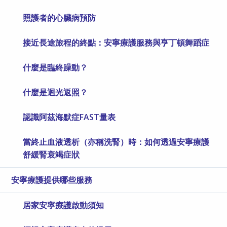
照護者的心臟病預防
接近長途旅程的終點：安寧療護服務與亨丁頓舞蹈症
什麼是臨終躁動？
什麼是迴光返照？
認識阿茲海默症FAST量表
當終止血液透析（亦稱洗腎）時：如何透過安寧療護
舒緩腎衰竭症狀
安寧療護提供哪些服務
居家安寧療護啟動須知