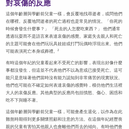
對哀傷的反應
這個年齡層與學齡前兒童一樣，會反覆地找尋逝者，或問他們
在哪裡。反覆地問逝者的死亡過程也是常見的情況。「你死的
時候會發生什麼事？」 「死去的人怎麼吃東西？」 他們通常
透過玩耍而不是語言來表達哀傷的感覺。家庭失去親人和死亡
的主題可能會在他們玩玩具娃娃或打鬥玩偶時浮現出來。他們
可能表演死亡本身或葬禮。²
有時這個年紀的兒童看起來不受死亡的影響，表現出好像什麼
事都沒發生，但這並不代表他們不以為意或已接受死亡。這可
能只是意味著他們當時沒有能力認知到非常痛苦的現實狀況。
他們也可能在不確定如何表達哀傷的感覺時，模仿他們生活裡
大人的哀傷反應。其他典型的反應尚包括憤怒、傷心、困惑和
吃不下與睡不著。
這個年齡層與學齡前兒童一樣，可能會產生退化，以作為在此
難熬時期得到更多關懷照顧和注意的方法。在這個年紀經歷喪
親的兒童有害怕其他親人也會離他們而去的傾向。有時他們會