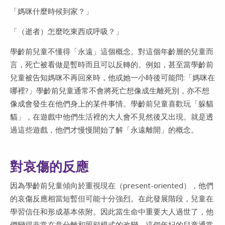
「媽咪什麼時候到家？」
「（逝者）怎麼吃東西或呼吸？」
學齡前兒童不懂得「永遠」這個概念。對這個年齡層的兒童而
言，死亡被看做是暫時而且可以反轉的。例如，甚至當學齡前
兒童被告知媽咪不再回來時，他或她一小時後可能問:「媽咪在
哪裡?」學齡前兒童通常不會將死亡想像成生離死別，亦不想
像成會發生在他們身上的某件事情。學齡前兒童喜歡玩「躲貓
貓」，在遊戲中他們生活裡的大人會不見然後又出現。就是透
過這些遊戲，他們才慢慢開始了解「永遠離開」的概念。
對哀傷的反應
因為學齡前兒童傾向於重視現在（present-oriented），他們
的哀傷反應相當短暫但可能十分強烈。在此發展階段，兒童在
學習信任和形成基本依附。因此當生命中重要大人過世了，他
們變得非常在意分離和照顧模式的改變。這個年紀的兒童通常