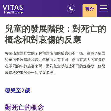
跳轉至主要內容
跳轉至導覽
轉介
地點
兒童的發展階段：對死亡的
安寧療護基本概述
概念和對哀傷的反應
我們的服務
醫療服務專業人員
每個孩童對死亡的了解和對哀傷的反應都不一樣。這種了解因
兒童的發展階段和實足年齡而大有不同。然而有莫大的重疊存
家庭與照顧者
在不同的年齡族群之間，因為兒童以截然不同的速度從一個發
展階段跨進另外一個發展階段。
嬰兒至2歲
對死亡的概念