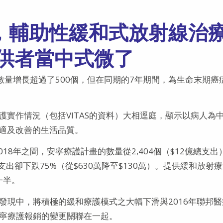
一，輔助性緩和式放射線治
供者當中式微了
的數量增長超過了500個，但在同期的7年期間，為生命末期癌
實作情況（包括VITAS的資料）大相逕庭，顯示以病人為
適及改善的生活品質。
18年之間，安寧療護計畫的數量從2,404個（$12億總支出
支出卻下跌75%（從$630萬降至$130萬）。提供緩和放射
一半。
年發現中，將積極的緩和療護模式之大幅下滑與2016年聯邦
安寧療護報銷的變更關聯在一起。