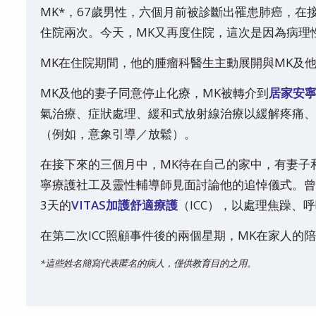
MK*，67歲男性，六個月前被診斷出罹患肺癌，
住院兩次。今天，MK又再度住院，這次是因為病理
MK在住院期間，他的腫瘤科醫生主動展開與MK及
MK及他的妻子同意停止化療，MK被轉介到
居家安
氣治療、症狀處理、緩和式放射線治療以緩解疼痛、
（例如，意象引導／放鬆）。
在接下來的三個月中，MK待在自己的家中，有妻子
寧療護社工及靈性輔導師見面討論他的追悼儀式。曾
3天的
VITAS加護舒適療護
（ICC），以處理焦躁、
在第二次ICC照顧事件後的兩個星期，MK在家人的
*這些姓名簡寫代表匿名的病人，僅供教育目的之用。