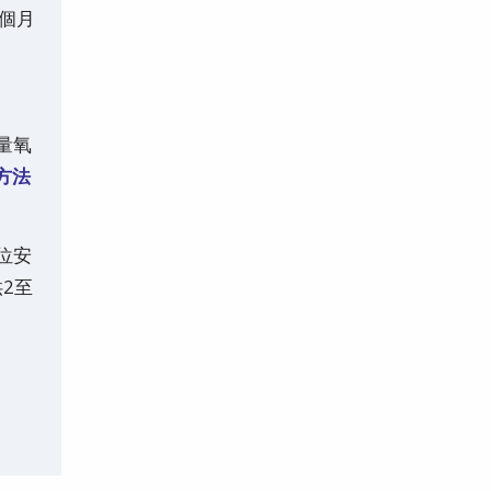
個月
量氧
方法
位安
2至