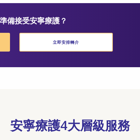
準備接受安寧療護？
立即安排轉介
安寧療護4大層級服務