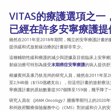
VITAS的療護選項之
已經在許多安寧療護提
雖然在2011年至2018年期間，獨立的安寧療護計畫
提供緩和式放射線治療的計畫卻非常少。
這種輔助性緩和療護的減少與證據及目前臨床上安寧療護
射線治療可特別為接受
末期癌症安寧療護
的病人提供舒
根據賓州及康乃狄克州的研究人員，雖然在2011年至20
至2,948個（$150億總支出），但這些計畫的放射療法
寧療護計畫的原始數量從307個降至159個，幾乎降了
研究人員在
《JAMA Oncology》
腫瘤學期刊上的2020
和州政府醫療保險服務中心（CMS）對於緩和介入的