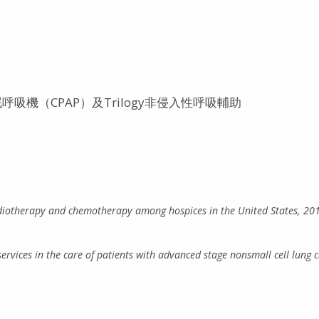
吸機（CPAP）及Trilogy非侵入性呼吸輔助
 radiotherapy and chemotherapy among hospices in the United States, 20
ervices in the care of patients with advanced stage nonsmall cell lung 