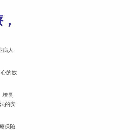
療，
症病人
中心的放
）增長
療法的安
醫療保險