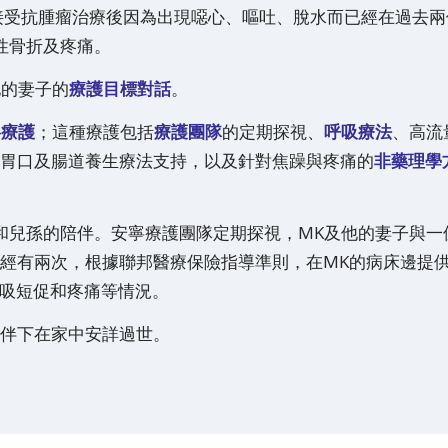
在接受抗腫瘤治療後因為出現噁心、嘔吐、脫水而已經在過去兩
性骨折及疼痛。
他的妻子的
療護目標對話
。
寧療護
；這種療護包括
療護團隊
的定期探視、
呼吸療法
、高流
胃口及腸道養生療法支持，以及針對焦躁與疼痛的
非藥理學
和兒孫的陪伴。安寧療護團隊定期探視，MK及他的妻子與一
經有兩次，根據聯邦醫療保險指導準則，在MK的病床邊提供
呼吸短促和疼痛等情況。
陪伴下在家中安詳過世。