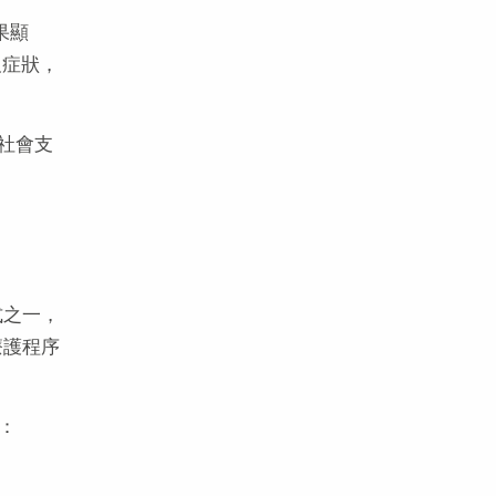
果顯
及症狀，
社會支
式之一，
療護程序
：