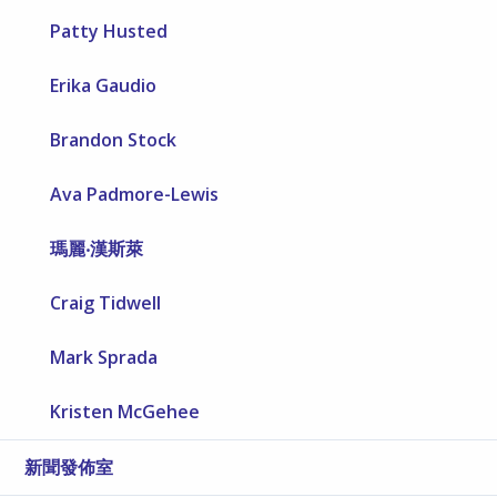
Patty Husted
Erika Gaudio
Brandon Stock
Ava Padmore-Lewis
瑪麗‧漢斯萊
Craig Tidwell
Mark Sprada
Kristen McGehee
新聞發佈室