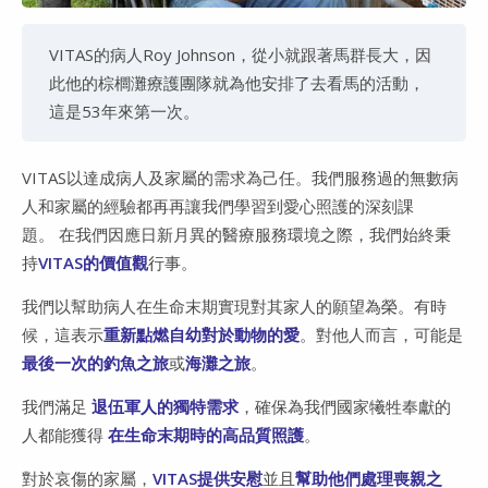
VITAS的病人Roy Johnson，從小就跟著馬群長大，因
此他的棕櫚灘療護團隊就為他安排了去看馬的活動，
這是53年來第一次。
VITAS以達成病人及家屬的需求為己任。我們服務過的無數病
人和家屬的經驗都再再讓我們學習到愛心照護的深刻課
題。 在我們因應日新月異的醫療服務環境之際，我們始終秉
持
VITAS的價值觀
行事。
我們以幫助病人在生命末期實現對其家人的願望為榮。有時
候，這表示
重新點燃自幼對於動物的愛
。對他人而言，可能是
最後一次的釣魚之旅
或
海灘之旅
。
我們滿足
退伍軍人的獨特需求
，確保為我們國家犧牲奉獻的
人都能獲得
在生命末期時的高品質照護
。
對於哀傷的家屬，
VITAS提供安慰
並且
幫助他們處理喪親之