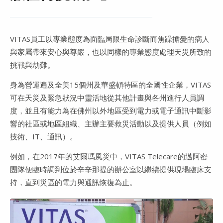
VITAS員工以專業態度為面臨局限生命診斷而焦躁擔憂的病人
與家屬帶來安心與尊嚴，也以同樣的專業態度處理天災所致的
挑戰與劫難。
身為營運遍及全美15個州及華盛頓特區的全國性企業，VITAS
可在天災及緊急狀況中靈活地從其他計畫與各州進行人員調
度，並且有能力為在佛州以外地區受到電力或電子通訊中斷影
響的社區或地區組織、主辦主要救災活動以及提供人員（例如
技術、IT、通訊）。
例如，在2017年的艾爾瑪風災中，VITAS Telecare的邁阿密
團隊便臨時調到位於辛辛那提的辦公室以繼續提供現場臨床支
持，直到災區的電力與通訊恢復為止。