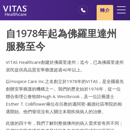
跳轉至主要內容
跳轉至導覽
轉介
地點
自1978年起為佛羅里達州
安寧療護基本概述
服務至今
我們的服務
醫療服務專業人員
VITAS Healthcare創建於佛羅里達州；迄今，已為佛羅里達州
居民提供高品質安寧療護超過40年以上。
家庭與照顧者
以Hospice Care Inc.之名創立於1978年的VITAS，是全國最先
創辦安寧療護的機構之一。我們的歷史始於1976年，從一位
聯合衛理公會牧師Hugh A. Westbrook，及一位註冊護士
Esther T. Colliflower兩位在任教的邁阿密-戴德社區學院的相
遇開始。他們發現沒有人關注末期疾病病人的治療。
此後的四十年，我們了解到整個佛州的病人需求皆有所不同；