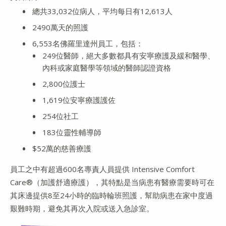
總共33,032位病人，平均每日有12,613人
2490萬天的照護
6,553名佛羅里達州員工，包括：
249位醫師，絕大多數都具有安寧療護及緩和醫學、
內科或家庭醫學等領域的醫師認證資格
2,800位護士
1,619位安寧療護護佐
254位社工
183位靈性輔導師
$52萬的慈善療護
員工之中有超過600名專責人員提供 Intensive Comfort
Care®（加護舒適療護），其特點是当病患有醫療需要時可在
其床邊提供8至24小時的臨時輪班照護，幫助病患在家中度過
艱難時期，避免其再次入院或送入急診室。