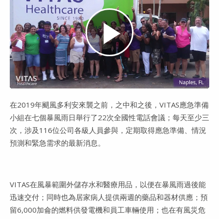
Play
Video
在2019年颶風多利安來襲之前，之中和之後，VITAS應急準備
小組在七個暴風雨日舉行了22次全國性電話會議；每天至少三
次，涉及116位公司各級人員參與，定期取得應急準備、情況
預測和緊急需求的最新消息。
VITAS在風暴範圍外儲存水和醫療用品，以便在暴風雨過後能
迅速交付；同時也為居家病人提供兩週的藥品和器材供應；預
留6,000加侖的燃料供發電機和員工車輛使用；也在有風災危