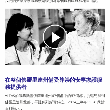
我們的安寧療護服務便是特別為每個服務區域和地區而設。
Play
Video
在整個佛羅里達州備受尊崇的安寧療護服
務提供者
VITAS的服務涵蓋佛羅里達州67個郡中的57個郡，從礁島群到
佛羅里達州北部，再延伸到彭薩科拉。2024上半年VITAS統計
資料顯示：