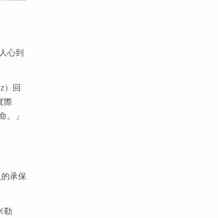
奮人心到
z）回
實際
使命。」
人的承保
米勒