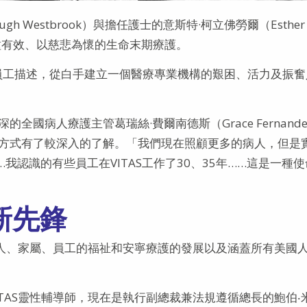
ugh Westbrook）與擔任護士的意斯特·柯立佛勞爾（Esther
需要一種有效、以慈悲為懷的生命末期療護。
AS員工描述，從白手建立一個醫療專業機構的艱困、活力及振
國病人療護主管葛瑞絲·費爾南德斯（Grace Fernande
方式有了較深入的了解。「我們現在照顧更多的病人，但是
認識的有些員工在VITAS工作了30、35年……這是一種
新先鋒
病人、家屬、員工的福祉和安寧療護的發展以及涵蓋所有美國
TAS靈性輔導師，現在是執行副總裁兼法規遵循總長的鮑伯‧