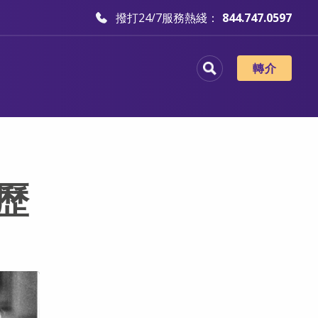
撥打24/7服務熱綫：
844.747.0597
轉介
歷