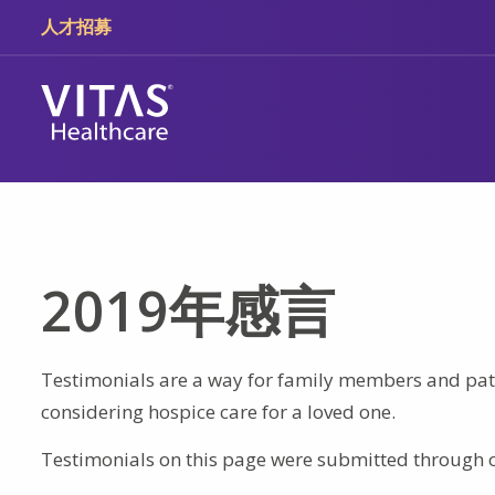
跳轉至主要內容
跳轉至導覽
人才招募
2019年感言
Testimonials are a way for family members and pati
considering hospice care for a loved one.
Testimonials on this page were submitted through