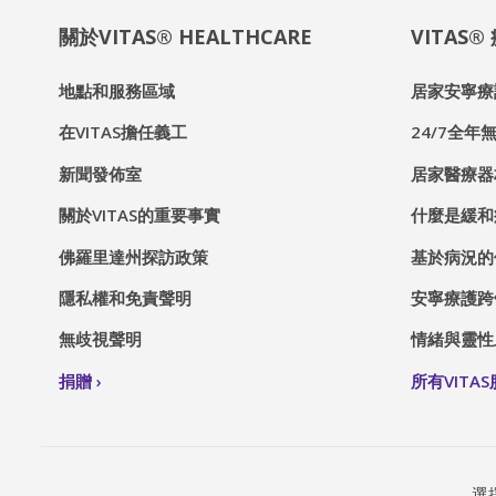
關於VITAS® HEALTHCARE
VITAS
地點和服務區域
居家安寧療
在VITAS擔任義工
24/7全年無
新聞發佈室
居家醫療器
關於VITAS的重要事實
什麼是緩和
佛羅里達州探訪政策
基於病況的
隱私權和免責聲明
安寧療護跨
無歧視聲明
情緒與靈性
捐贈
所有VITA
選