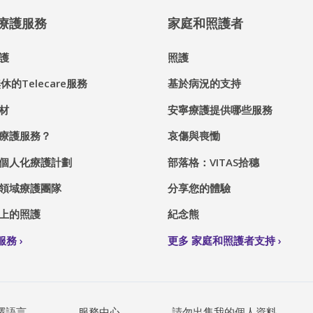
® 療護服務
家庭和照護者
護
照護
休的Telecare服務
基於病況的支持
材
安寧療護提供哪些服務
療護服務？
哀傷與喪慟
個人化療護計劃
部落格：VITAS拾穗
領域療護團隊
分享您的體驗
上的照護
紀念熊
S服務
更多 家庭和照護者支持
擇語言
服務中心
請勿出售我的個人資料