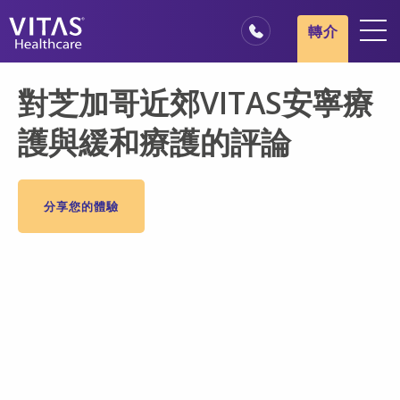
跳轉至主要內容
跳轉至導覽
轉介
地點
對芝加哥近郊VITAS安寧療
安寧療護基本概述
護與緩和療護的評論
我們的服務
醫療服務專業人員
分享您的體驗
家庭與照顧者