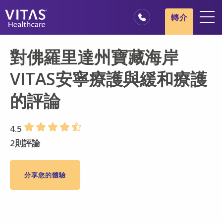
跳轉至主要內容
跳轉至導覽
轉介
地點
對佛羅里達州寶藏海岸
安寧療護基本概述
VITAS安寧療護與緩和療護
我們的服務
的評論
醫療服務專業人員
家庭與照顧者
4.5
2則評論
分享您的體驗