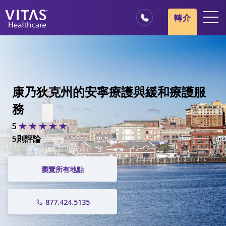
轉介
地點
安寧療護基本概述
我們的服務
康乃狄克州的安寧療護與緩和療護服
醫療服務專業人員
務
家庭與照顧者
5
5則評論
瀏覽所有地點
877.424.5135