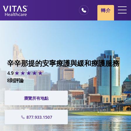
轉介
地點
安寧療護基本概述
我們的服務
醫療服務專業人員
辛辛那提的安寧療護與緩和療護服務
家庭與照顧者
4.9
8則評論
瀏覽所有地點
877.933.1507