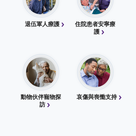
退伍軍人療護
住院患者安寧療
護
動物伙伴寵物探
哀傷與喪慟支持
訪