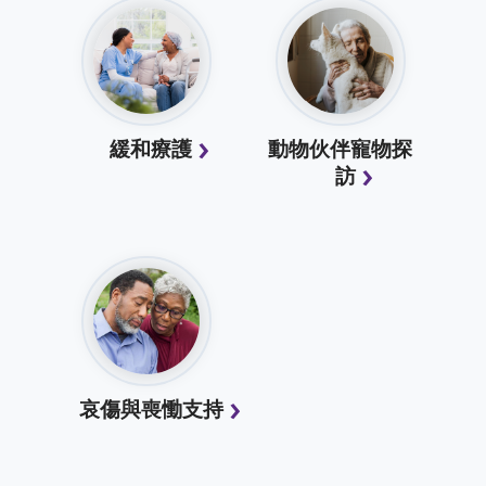
緩和療護
動物伙伴寵物探
訪
哀傷與喪慟支持