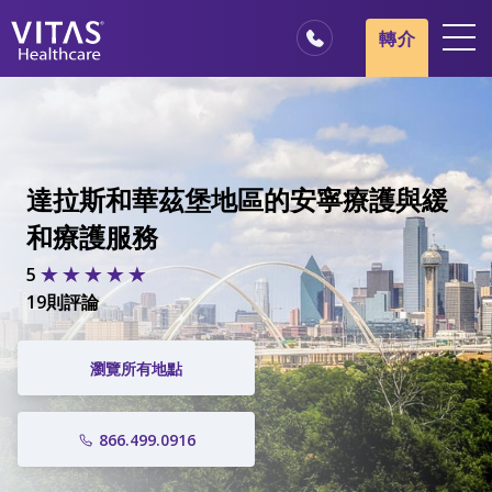
轉介
地點
安寧療護基本概述
我們的服務
達拉斯和華茲堡地區的安寧療護與緩
醫療服務專業人員
和療護服務
家庭與照顧者
5
19則評論
瀏覽所有地點
866.499.0916