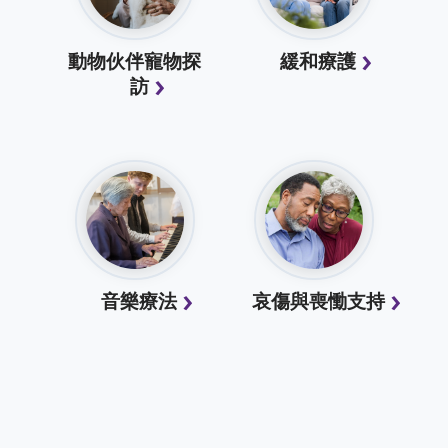
動物伙伴寵物探
緩和療護
訪
音樂療法
哀傷與喪慟支持