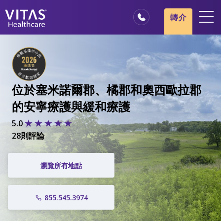
轉介
地點
安寧療護基本概述
我們的服務
位於塞米諾爾郡、橘郡和奧西歐拉郡
醫療服務專業人員
的安寧療護與緩和療護
家庭與照顧者
5.0
28則評論
瀏覽所有地點
855.545.3974