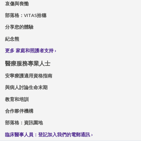
哀傷與喪慟
部落格：VITAS拾穗
分享您的體驗
紀念熊
更多 家庭和照護者支持
醫療服務專業人士
安寧療護適用資格指南
與病人討論生命末期
教育和培訓
合作夥伴機構
部落格：資訊園地
臨床醫事人員：登記加入我們的電郵通訊