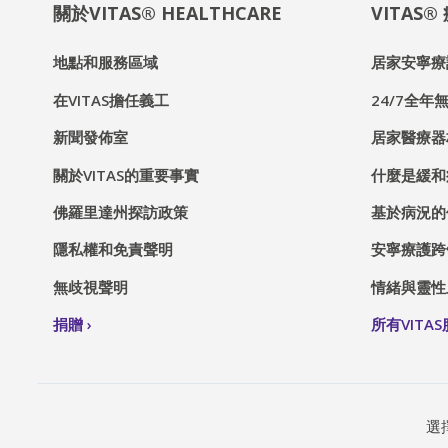
關於VITAS® HEALTHCARE
VITAS
地點和服務區域
居家安寧療
在VITAS擔任義工
24/7全年無
新聞發佈室
居家醫療器
關於VITAS的重要事實
什麼是緩和
佛羅里達州探訪政策
基於病況的
隱私權和免責聲明
安寧療護跨
無歧視聲明
情緒與靈性
捐贈
所有VITA
選