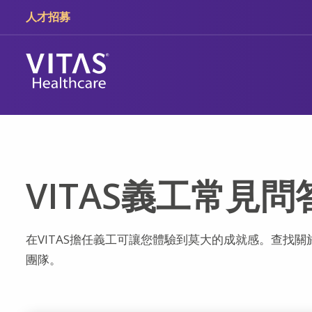
跳轉至主要內容
跳轉至導覽
人才招募
VITAS義工常見問
在VITAS擔任義工可讓您體驗到莫大的成就感。查找
團隊。