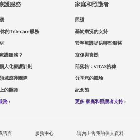
® 療護服務
家庭和照護者
護
照護
休的Telecare服務
基於病況的支持
材
安寧療護提供哪些服務
療護服務？
哀傷與喪慟
個人化療護計劃
部落格：VITAS拾穗
領域療護團隊
分享您的體驗
上的照護
紀念熊
S服務
更多 家庭和照護者支持
擇語言
服務中心
請勿出售我的個人資料