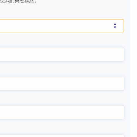
便我們與您聯絡。
Healthcare的生命故事義工的廣告後，她說：
和主人擔任義工，一起探訪我們的安寧療護病
Art Dobberstein住在佛羅里達州的那不勒斯有30
「我馬上就知道，對我而言這是當義工最理想的
人。
年之久，但他年輕時總和馬匹在一起。
方式。」
了解更多
了解詳情
了解更多