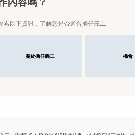
作內容嗎？
探索以下資訊，了解您是否適合擔任義工：
關於擔任義工
機會
紀念熊
施比受有福
擔任義工：治療哀傷的良藥
如果您擅長縫紉且喜歡做手工藝品，VITAS提供您