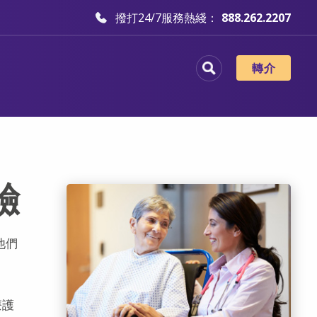
撥打24/7服務熱綫：
888.262.2207
轉介
驗
他們
療護