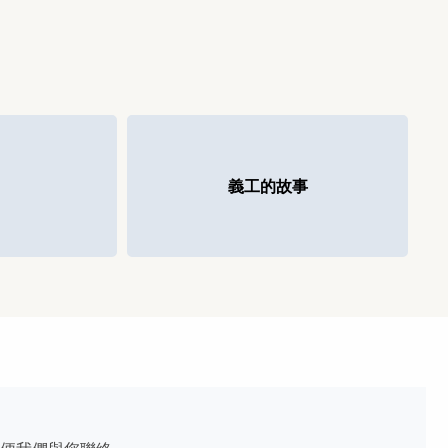
義工的故事
安寧療護義工記錄病人的故事
Paw Pals®動物伙伴
「父親曾經獲得他人的幫助，因
此我也要幫助他人」
VITAS訓練友善、溫馴的動物作為動物伙伴。牠們
當瑪西雅·艾爾文（Marcia Elving）看到VITAS®