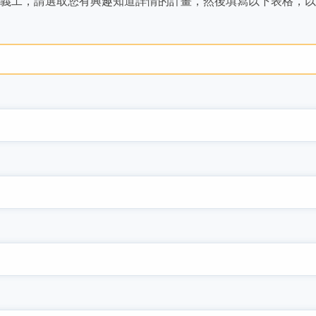
義工，請選取您有興趣知道詳情的計畫，然後填寫以下表格，以
資深義工是VITAS安寧療護團隊中極為重要的組成
擔任手工藝義工的機會，以充分利用您的時間和
研究顯示，為理想貢獻出時間擔任義工可以改善
部分。在VITAS擔任義工照顧病人改變了David
發揮您的才藝。
心理健康及整體幸福感。
Peden的一生。
了解更多
了解更多
了解更多