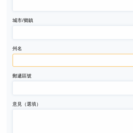
城市/鄉鎮
州名
郵遞區號
意見（選填）