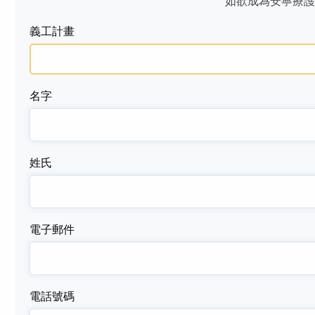
如欲成為安寧療護
的退伍軍人珍惜與同為退伍軍人的義工之間的交
位於加州奧林達的Ingrid Evans最近縫製了她第
潔西卡·拉莫斯深信能為他人服務是至高無上的快
義工計畫
流。
1,000個紀念熊，送給在舊金山地區的VITAS安寧
樂。
療護病人的家屬。
了解更多
了解更多
了解更多
名字
所有的義工機會
安寧療護義工及聯邦醫療保險法
姓氏
查看VITAS義工幫助我們安寧療護病人的所有方法
清單。
過去31年已經證明，最好的安寧療護是來自於訓
練有素的專業人員與關懷的社區所形成的獨特組
了解詳情
電子郵件
合。
了解詳情
電話號碼