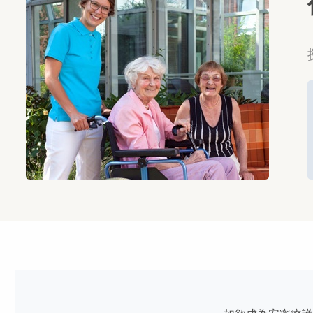
1,000個紀念熊、4,652個小時的
退伍軍人
義工時間且持續增加中
安寧療護義工的工作內容
即使當兵的時間和地點不同，許多接受安寧療護