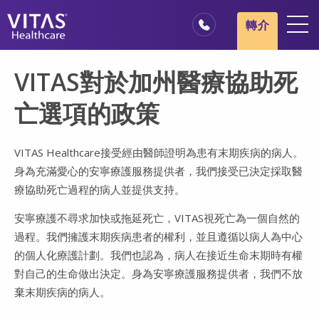
跳轉至主要內容
跳轉至導覽
轉介
地點
VITAS對於加州醫療協助死
安寧療護基本概述
亡選項的政策
我們的服務
醫療服務專業人員
VITAS Healthcare接受經由醫師證明為患有末期疾病的病人。
身為充滿愛心的安寧療護服務提供者，我們接受已決定採取醫
家庭與照顧者
療協助死亡過程的病人並提供支持。
安寧療護不尋求加快或拖延死亡，VITAS視死亡為一個自然的
過程。我們擁護末期疾病患者的權利，並且遵循以病人為中心
的個人化療護計劃。我們也認為，病人在接近生命末期時有權
對自己的生命做出決定。身為安寧療護服務提供者，我們不放
棄末期疾病的病人。