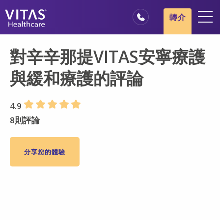
跳轉至主要內容
跳轉至導覽
轉介
地點
對辛辛那提VITAS安寧療護
安寧療護基本概述
與緩和療護的評論
我們的服務
醫療服務專業人員
4.9
家庭與照顧者
8則評論
分享您的體驗